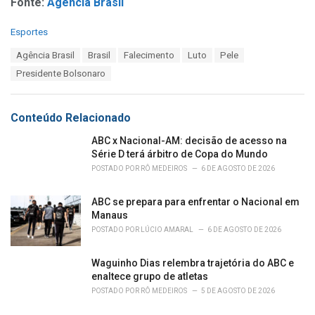
Fonte:
Agência Brasil
C
Esportes
a
T
Agência Brasil
Brasil
Falecimento
Luto
Pele
t
a
e
Presidente Bolsonaro
g
g
s
o
:
r
Conteúdo Relacionado
i
e
ABC x Nacional-AM: decisão de acesso na
s
Série D terá árbitro de Copa do Mundo
:
POSTADO POR
RÔ MEDEIROS
6 DE AGOSTO DE 2026
ABC se prepara para enfrentar o Nacional em
Manaus
POSTADO POR
LÚCIO AMARAL
6 DE AGOSTO DE 2026
Waguinho Dias relembra trajetória do ABC e
enaltece grupo de atletas
POSTADO POR
RÔ MEDEIROS
5 DE AGOSTO DE 2026