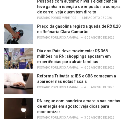
Pessoas com autismo nível 1 e deficiência
leve ganham isenção de imposto na compra
de carro; veja quem tem direito
POSTADO POR
RÔ MEDEIROS
6 DE AGOSTO DE 2026
Preço da gasolina registra queda de R$ 0,20
na Refinaria Clara Camarão
POSTADO POR
LÚCIO AMARAL
6 DE AGOSTO DE 2026
Dia dos Pais deve movimentar R$ 368
milhões no RN; shoppings apostam em
experiências para atrair famílias
POSTADO POR
LÚCIO AMARAL
6 DE AGOSTO DE 2026
Reforma Tributária: IBS e CBS começam a
aparecer nas notas fiscais
POSTADO POR
LÚCIO AMARAL
4 DE AGOSTO DE 2026
RN segue com bandeira amarela nas contas
de energia em agosto; veja dicas para
economizar
POSTADO POR
LÚCIO AMARAL
3 DE AGOSTO DE 2026