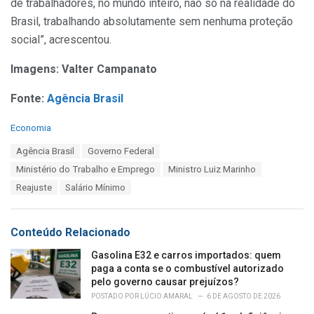
de trabalhadores, no mundo inteiro, não só na realidade do
Brasil, trabalhando absolutamente sem nenhuma proteção
social”, acrescentou.
Imagens: Valter Campanato
Fonte:
Agência Brasil
C
Economia
a
T
Agência Brasil
Governo Federal
t
a
e
Ministério do Trabalho e Emprego
Ministro Luiz Marinho
g
g
s
Reajuste
Salário Mínimo
o
:
r
i
e
Conteúdo Relacionado
s
:
Gasolina E32 e carros importados: quem
paga a conta se o combustível autorizado
pelo governo causar prejuízos?
POSTADO POR
LÚCIO AMARAL
6 DE AGOSTO DE 2026