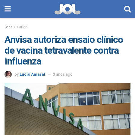
Capa
Saúde
Anvisa autoriza ensaio clínico
de vacina tetravalente contra
influenza
by
Lúcio Amaral
3 anos ago