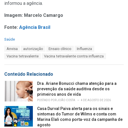
informou a agência.
Imagem: Marcelo Camargo
Fonte:
Agência Brasil
C
Saúde
a
T
Anvisa
autorização
Ensaio clínico
Influenza
t
a
e
Vacina tetravalente
Vacina tetravalente contra influenza
g
g
s
o
:
r
Conteúdo Relacionado
i
e
Dra. Ariane Bonucci chama atenção para a
s
prevenção da saúde auditiva desde os
:
primeiros anos de vida
POSTADO POR
JOÃO COSTA
4 DE AGOSTO DE 2026
Casa Durval Paiva alerta para os sinais e
sintomas do Tumor de Wilms e conta com
Marina Elali como porta-voz da campanha de
agosto