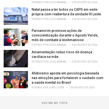
POSTADO POR
LÚCIO AMARAL
5 DE AGOSTO DE 2026
Natal passa a ter todos os CAPS em sede
própria com reabertura da unidade III Leste
POSTADO POR
LÚCIO AMARAL
4 DE AGOSTO DE 2026
Parnamirim promove ações de
conscientização durante o Agosto Verde,
mês de combate à leishmaniose
POSTADO POR
LÚCIO AMARAL
4 DE AGOSTO DE 2026
Amamentação reduz risco de doença
cardíaca na mãe
POSTADO POR
LÚCIO AMARAL
2 DE AGOSTO DE 2026
Afetivismo aposta em psicologia baseada
nas emoções para fortalecer o cuidado com
a saúde mental no Brasil
POSTADO POR
JOÃO COSTA
1 DE AGOSTO DE 2026
VOLTAR AO TOPO