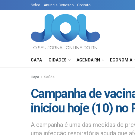
Sobre
Anuncie Conosco
Contato
CAPA
CIDADES
AGENDA RN
ECONOMIA
Capa
Saúde
Campanha de vacina
iniciou hoje (10) no
A campanha é uma das medidas de prev
uma infecção respiratória aguda que afe