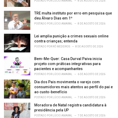
POSTADO POR
LÚCIO AMARAL
8 DE AGOSTO DE 2026
TRE multa instituto por erro em pesquisa que
deu Álvaro Dias em 1º
POSTADO POR
LÚCIO AMARAL
8 DE AGOSTO DE 2026
Lei amplia punição a crimes sexuais online
contra crianças; entenda
POSTADO POR
RÔ MEDEIROS
8 DE AGOSTO DE 2026
Bem-Me-Quer: Casa Durval Paiva inicia
projeto com práticas integrativas para
pacientes e acompanhantes
POSTADO POR
LÚCIO AMARAL
6 DE AGOSTO DE 2026
Dia dos Pais movimenta o varejo com
consumidores mais atentos ao perfil do pai e
ao custo-benefício
POSTADO POR
LÚCIO AMARAL
7 DE AGOSTO DE 2026
Moradora de Natal registra candidatura à
presidência pela UP
POSTADO POR
LÚCIO AMARAL
7 DE AGOSTO DE 2026