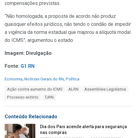
compensações previstas.
“Não homologada, a proposta de acordo não produz
quaisquer efeitos jurídicos, não tendo o condão de impedir
a vigência da norma estadual que majorou a alíquota modal
do ICMS”, argumentou o estado.
Imagem: Divulgação
Fonte:
G1 RN
C
Economia
,
Notícias Gerais do RN
,
Política
a
T
Ação contra aumento do ICMS
ALRN
Assembleia Legislativa
t
a
e
Processo extinto
TJRN
g
g
s
o
:
r
Conteúdo Relacionado
i
e
Dia dos Pais acende alerta para segurança
s
nas compras
: