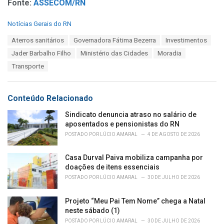
Fonte:
ASSECOM/RN
C
Notícias Gerais do RN
a
T
Aterros sanitários
Governadora Fátima Bezerra
Investimentos
t
a
e
Jader Barbalho Filho
Ministério das Cidades
Moradia
g
g
s
Transporte
o
:
r
i
e
Conteúdo Relacionado
s
:
Sindicato denuncia atraso no salário de
aposentados e pensionistas do RN
POSTADO POR
LÚCIO AMARAL
4 DE AGOSTO DE 2026
Casa Durval Paiva mobiliza campanha por
doações de itens essenciais
POSTADO POR
LÚCIO AMARAL
30 DE JULHO DE 2026
Projeto “Meu Pai Tem Nome” chega a Natal
neste sábado (1)
POSTADO POR
LÚCIO AMARAL
30 DE JULHO DE 2026