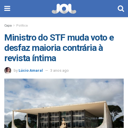
Capa
Política
Ministro do STF muda voto e
desfaz maioria contrária à
revista íntima
by
Lúcio Amaral
3 anos ago