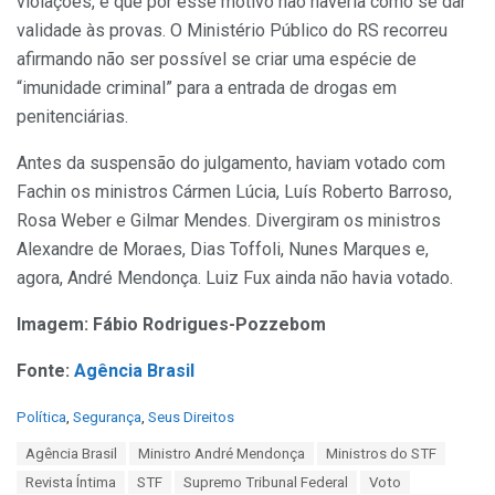
violações, e que por esse motivo não haveria como se dar
validade às provas. O Ministério Público do RS recorreu
afirmando não ser possível se criar uma espécie de
“imunidade criminal” para a entrada de drogas em
penitenciárias.
Antes da suspensão do julgamento, haviam votado com
Fachin os ministros Cármen Lúcia, Luís Roberto Barroso,
Rosa Weber e Gilmar Mendes. Divergiram os ministros
Alexandre de Moraes, Dias Toffoli, Nunes Marques e,
agora, André Mendonça. Luiz Fux ainda não havia votado.
Imagem: Fábio Rodrigues-Pozzebom
Fonte:
Agência Brasil
C
Política
,
Segurança
,
Seus Direitos
a
T
Agência Brasil
Ministro André Mendonça
Ministros do STF
t
a
e
Revista Íntima
STF
Supremo Tribunal Federal
Voto
g