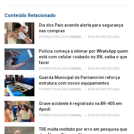
g
s
o
:
r
Conteúdo Relacionado
i
e
Dia dos Pais acende alerta para segurança
s
nas compras
:
POSTADO POR
LÚCIO AMARAL
8 DE AGOSTO DE 2026
Polícia começa a intimar por WhatsApp quem
está com celular roubado no RN; saiba o que
fazer
POSTADO POR
LÚCIO AMARAL
8 DE AGOSTO DE 2026
Guarda Municipal de Parnamirim reforça
estrutura com novos equipamentos
POSTADO POR
LÚCIO AMARAL
8 DE AGOSTO DE 2026
Grave acidente é registrado na BR-405 em
Apodi
POSTADO POR
LÚCIO AMARAL
8 DE AGOSTO DE 2026
TRE multa instituto por erro em pesquisa que