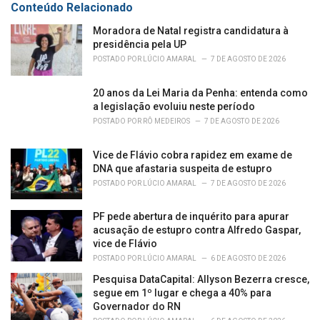
Conteúdo Relacionado
i
e
Moradora de Natal registra candidatura à
s
presidência pela UP
:
POSTADO POR
LÚCIO AMARAL
7 DE AGOSTO DE 2026
20 anos da Lei Maria da Penha: entenda como
a legislação evoluiu neste período
POSTADO POR
RÔ MEDEIROS
7 DE AGOSTO DE 2026
Vice de Flávio cobra rapidez em exame de
DNA que afastaria suspeita de estupro
POSTADO POR
LÚCIO AMARAL
7 DE AGOSTO DE 2026
PF pede abertura de inquérito para apurar
acusação de estupro contra Alfredo Gaspar,
vice de Flávio
POSTADO POR
LÚCIO AMARAL
6 DE AGOSTO DE 2026
Pesquisa DataCapital: Allyson Bezerra cresce,
segue em 1º lugar e chega a 40% para
Governador do RN