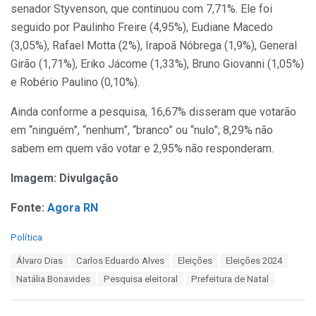
senador Styvenson, que continuou com 7,71%. Ele foi
seguido por Paulinho Freire (4,95%), Eudiane Macedo
(3,05%), Rafael Motta (2%), Irapoã Nóbrega (1,9%), General
Girão (1,71%), Eriko Jácome (1,33%), Bruno Giovanni (1,05%)
e Robério Paulino (0,10%).
Ainda conforme a pesquisa, 16,67% disseram que votarão
em “ninguém”, “nenhum”, “branco” ou “nulo”; 8,29% não
sabem em quem vão votar e 2,95% não responderam.
Imagem: Divulgação
Fonte:
Agora RN
C
Política
a
T
Álvaro Dias
Carlos Eduardo Alves
Eleições
Eleições 2024
t
a
e
Natália Bonavides
Pesquisa eleitoral
Prefeitura de Natal
g
g
s
o
:
r