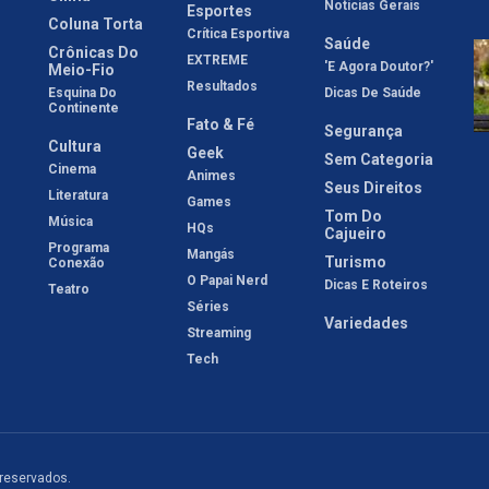
Notícias Gerais
Esportes
Coluna Torta
Crítica Esportiva
Saúde
Crônicas Do
EXTREME
'E Agora Doutor?'
Meio-Fio
Resultados
Esquina Do
Dicas De Saúde
Continente
Fato & Fé
Segurança
Cultura
Geek
Sem Categoria
Cinema
Animes
Seus Direitos
Literatura
Games
Tom Do
Música
HQs
Cajueiro
Programa
Mangás
Turismo
Conexão
O Papai Nerd
Dicas E Roteiros
Teatro
Séries
Variedades
Streaming
Tech
 reservados.