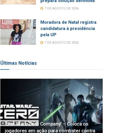
prepara solução definitiva
7 DE AGOSTO DE 2026
Moradora de Natal registra
candidatura à presidência
pela UP
7 DE AGOSTO DE 2026
Últimas Notícias
‘Star Wars Zero Company’ – Coloca os
jogadores em ação para combater contra