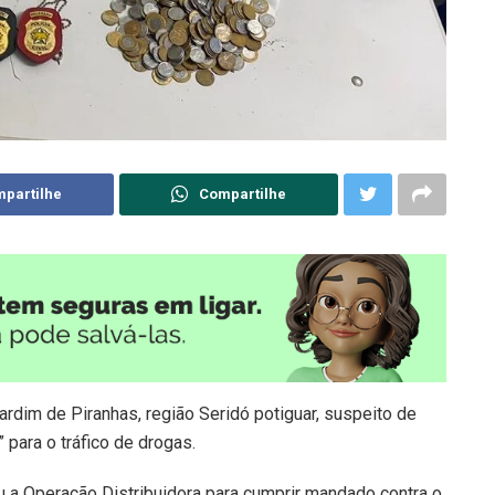
partilhe
Compartilhe
rdim de Piranhas, região Seridó potiguar, suspeito de
 para o tráfico de drogas.
ou a Operação Distribuidora para cumprir mandado contra o