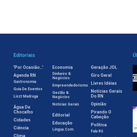
Editoriais
Ú
'Por Ocasião…'
Economia
Geração JOL
Dinheiro &
Agenda RN
Giro Geral
Negócios
Gastronomia
Livres Idéias
Empreendedorismo
Guia De Eventos
Notícias Gerais
Gestão &
Do RN
Liszt Madruga
Negócios
Opinião
Notícias Gerais
Água De
Chocalho
Pirando O
Editorial
Cabeção
Cidades
Educação
Política
Ciência
Língua.com
Fala Rô
Clima