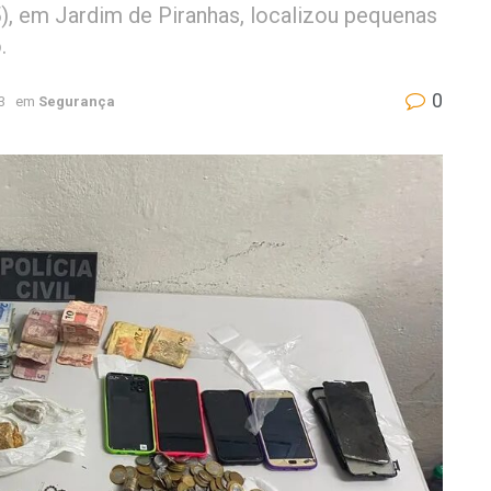
5), em Jardim de Piranhas, localizou pequenas
.
0
3
em
Segurança