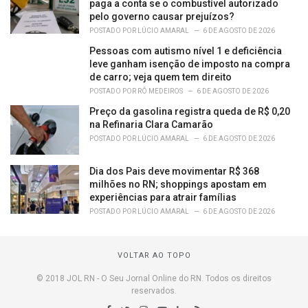
paga a conta se o combustível autorizado
pelo governo causar prejuízos?
POSTADO POR
LÚCIO AMARAL
6 DE AGOSTO DE 2026
Pessoas com autismo nível 1 e deficiência
leve ganham isenção de imposto na compra
de carro; veja quem tem direito
POSTADO POR
RÔ MEDEIROS
6 DE AGOSTO DE 2026
Preço da gasolina registra queda de R$ 0,20
na Refinaria Clara Camarão
POSTADO POR
LÚCIO AMARAL
6 DE AGOSTO DE 2026
Dia dos Pais deve movimentar R$ 368
milhões no RN; shoppings apostam em
experiências para atrair famílias
POSTADO POR
LÚCIO AMARAL
6 DE AGOSTO DE 2026
VOLTAR AO TOPO
© 2018 JOL RN - O Seu Jornal Online do RN. Todos os direitos
reservados.