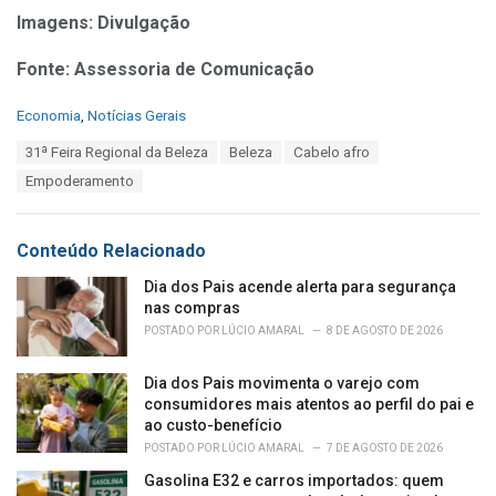
Imagens: Divulgação
Fonte: Assessoria de Comunicação
C
Economia
,
Notícias Gerais
a
T
31ª Feira Regional da Beleza
Beleza
Cabelo afro
t
a
e
Empoderamento
g
g
s
o
:
r
Conteúdo Relacionado
i
e
Dia dos Pais acende alerta para segurança
s
nas compras
:
POSTADO POR
LÚCIO AMARAL
8 DE AGOSTO DE 2026
Dia dos Pais movimenta o varejo com
consumidores mais atentos ao perfil do pai e
ao custo-benefício
POSTADO POR
LÚCIO AMARAL
7 DE AGOSTO DE 2026
Gasolina E32 e carros importados: quem