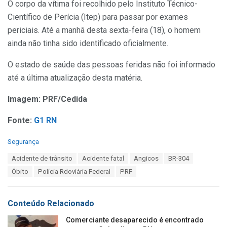
O corpo da vítima foi recolhido pelo Instituto Técnico-
Científico de Perícia (Itep) para passar por exames
periciais. Até a manhã desta sexta-feira (18), o homem
ainda não tinha sido identificado oficialmente.
O estado de saúde das pessoas feridas não foi informado
até a última atualização desta matéria.
Imagem: PRF/Cedida
Fonte:
G1 RN
C
Segurança
a
T
Acidente de trânsito
Acidente fatal
Angicos
BR-304
t
a
e
Óbito
Polícia Rdoviária Federal
PRF
g
g
s
o
:
r
Conteúdo Relacionado
i
e
Comerciante desaparecido é encontrado
s