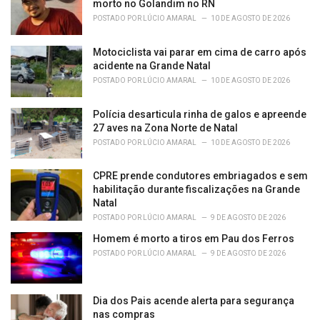
morto no Golandim no RN
:
POSTADO POR
LÚCIO AMARAL
10 DE AGOSTO DE 2026
Motociclista vai parar em cima de carro após
acidente na Grande Natal
POSTADO POR
LÚCIO AMARAL
10 DE AGOSTO DE 2026
Polícia desarticula rinha de galos e apreende
27 aves na Zona Norte de Natal
POSTADO POR
LÚCIO AMARAL
10 DE AGOSTO DE 2026
CPRE prende condutores embriagados e sem
habilitação durante fiscalizações na Grande
Natal
POSTADO POR
LÚCIO AMARAL
9 DE AGOSTO DE 2026
Homem é morto a tiros em Pau dos Ferros
POSTADO POR
LÚCIO AMARAL
9 DE AGOSTO DE 2026
Dia dos Pais acende alerta para segurança
nas compras