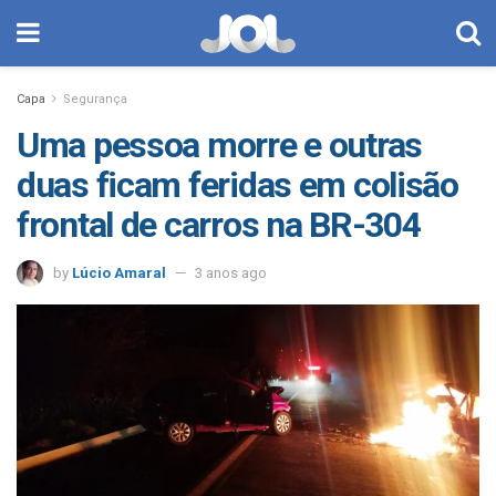
Capa
Segurança
Uma pessoa morre e outras
duas ficam feridas em colisão
frontal de carros na BR-304
by
Lúcio Amaral
3 anos ago