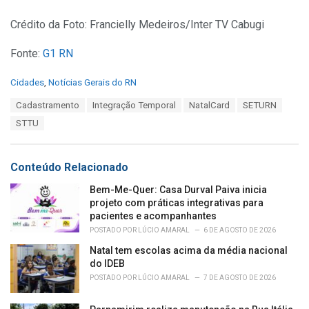
Crédito da Foto: Francielly Medeiros/Inter TV Cabugi
Fonte:
G1 RN
C
Cidades
,
Notícias Gerais do RN
a
T
Cadastramento
Integração Temporal
NatalCard
SETURN
t
a
e
STTU
g
g
s
o
:
r
Conteúdo Relacionado
i
e
Bem-Me-Quer: Casa Durval Paiva inicia
s
projeto com práticas integrativas para
:
pacientes e acompanhantes
POSTADO POR
LÚCIO AMARAL
6 DE AGOSTO DE 2026
Natal tem escolas acima da média nacional
do IDEB
POSTADO POR
LÚCIO AMARAL
7 DE AGOSTO DE 2026