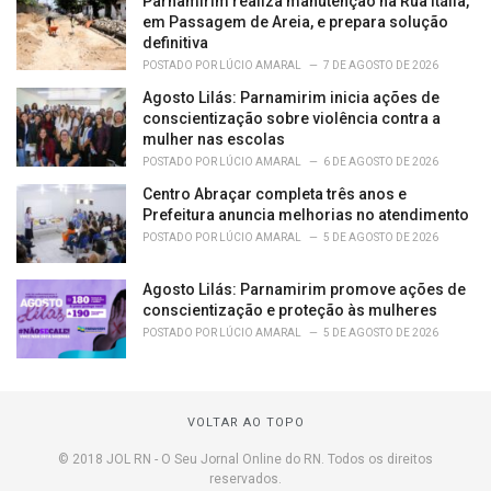
Parnamirim realiza manutenção na Rua Itália,
em Passagem de Areia, e prepara solução
definitiva
POSTADO POR
LÚCIO AMARAL
7 DE AGOSTO DE 2026
Agosto Lilás: Parnamirim inicia ações de
conscientização sobre violência contra a
mulher nas escolas
POSTADO POR
LÚCIO AMARAL
6 DE AGOSTO DE 2026
Centro Abraçar completa três anos e
Prefeitura anuncia melhorias no atendimento
POSTADO POR
LÚCIO AMARAL
5 DE AGOSTO DE 2026
Agosto Lilás: Parnamirim promove ações de
conscientização e proteção às mulheres
POSTADO POR
LÚCIO AMARAL
5 DE AGOSTO DE 2026
VOLTAR AO TOPO
© 2018 JOL RN - O Seu Jornal Online do RN. Todos os direitos
reservados.