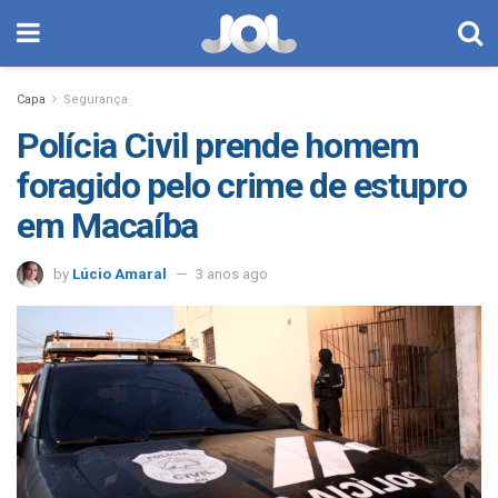
Capa
Segurança
Polícia Civil prende homem
foragido pelo crime de estupro
em Macaíba
by
Lúcio Amaral
3 anos ago