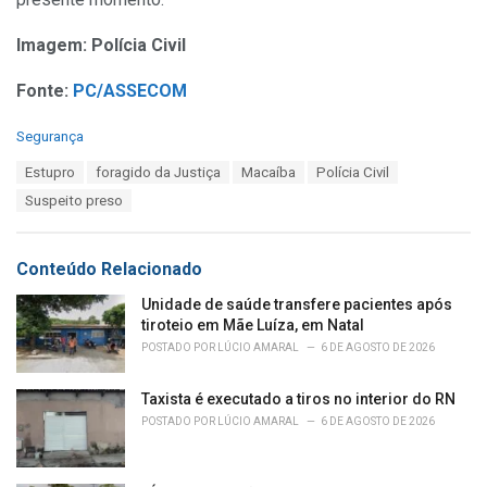
Imagem: Polícia Civil
Fonte:
PC/ASSECOM
C
Segurança
a
T
Estupro
foragido da Justiça
Macaíba
Polícia Civil
t
a
e
Suspeito preso
g
g
s
o
:
r
Conteúdo Relacionado
i
e
Unidade de saúde transfere pacientes após
s
tiroteio em Mãe Luíza, em Natal
:
POSTADO POR
LÚCIO AMARAL
6 DE AGOSTO DE 2026
Taxista é executado a tiros no interior do RN
POSTADO POR
LÚCIO AMARAL
6 DE AGOSTO DE 2026