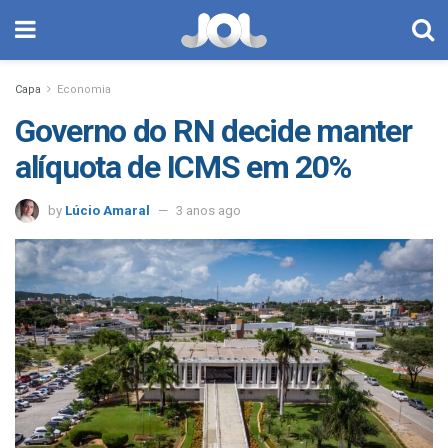
Capa
Economia
Governo do RN decide manter
alíquota de ICMS em 20%
by
Lúcio Amaral
3 anos ago