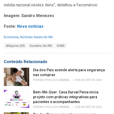
média nacional nestes itens”, detalhou a Fecomércio
Imagem: Sandro Menezes
Fonte:
Novo notícias
C
Economia
,
Notícias Gerais do RN
a
T
Alíquota 205
Governo do RN
ICMS
t
a
e
g
g
s
o
Conteúdo Relacionado
:
r
i
Dia dos Pais acende alerta para segurança
e
nas compras
s
POSTADO POR
LÚCIO AMARAL
8 DE AGOSTO DE 2026
:
Bem-Me-Quer: Casa Durval Paiva inicia
projeto com práticas integrativas para
pacientes e acompanhantes
POSTADO POR
LÚCIO AMARAL
6 DE AGOSTO DE 2026