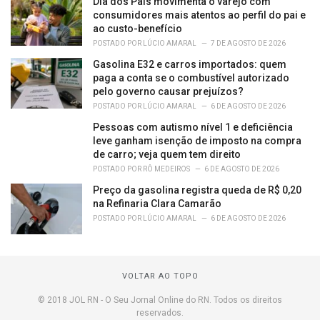
Dia dos Pais movimenta o varejo com
consumidores mais atentos ao perfil do pai e
ao custo-benefício
POSTADO POR
LÚCIO AMARAL
7 DE AGOSTO DE 2026
Gasolina E32 e carros importados: quem
paga a conta se o combustível autorizado
pelo governo causar prejuízos?
POSTADO POR
LÚCIO AMARAL
6 DE AGOSTO DE 2026
Pessoas com autismo nível 1 e deficiência
leve ganham isenção de imposto na compra
de carro; veja quem tem direito
POSTADO POR
RÔ MEDEIROS
6 DE AGOSTO DE 2026
Preço da gasolina registra queda de R$ 0,20
na Refinaria Clara Camarão
POSTADO POR
LÚCIO AMARAL
6 DE AGOSTO DE 2026
VOLTAR AO TOPO
© 2018 JOL RN - O Seu Jornal Online do RN. Todos os direitos
reservados.