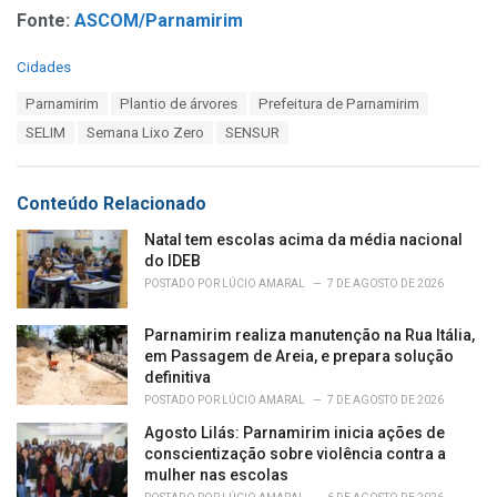
Fonte:
ASCOM/Parnamirim
C
Cidades
a
T
Parnamirim
Plantio de árvores
Prefeitura de Parnamirim
t
a
e
SELIM
Semana Lixo Zero
SENSUR
g
g
s
o
:
r
Conteúdo Relacionado
i
e
Natal tem escolas acima da média nacional
s
do IDEB
:
POSTADO POR
LÚCIO AMARAL
7 DE AGOSTO DE 2026
Parnamirim realiza manutenção na Rua Itália,
em Passagem de Areia, e prepara solução
definitiva
POSTADO POR
LÚCIO AMARAL
7 DE AGOSTO DE 2026
Agosto Lilás: Parnamirim inicia ações de
conscientização sobre violência contra a
mulher nas escolas