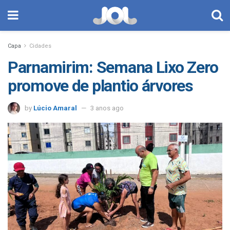
Capa
Cidades
Parnamirim: Semana Lixo Zero
promove de plantio árvores
by
Lúcio Amaral
3 anos ago