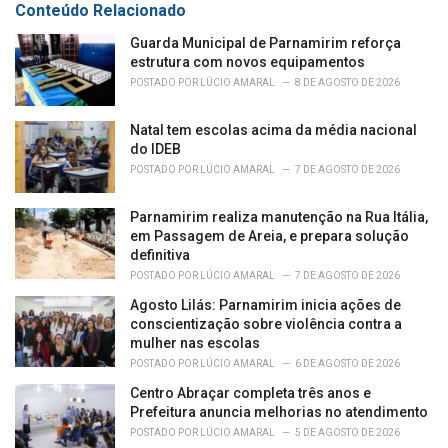
Conteúdo Relacionado
i
e
Guarda Municipal de Parnamirim reforça
s
estrutura com novos equipamentos
:
POSTADO POR
LÚCIO AMARAL
8 DE AGOSTO DE 2026
Natal tem escolas acima da média nacional
do IDEB
POSTADO POR
LÚCIO AMARAL
7 DE AGOSTO DE 2026
Parnamirim realiza manutenção na Rua Itália,
em Passagem de Areia, e prepara solução
definitiva
POSTADO POR
LÚCIO AMARAL
7 DE AGOSTO DE 2026
Agosto Lilás: Parnamirim inicia ações de
conscientização sobre violência contra a
mulher nas escolas
POSTADO POR
LÚCIO AMARAL
6 DE AGOSTO DE 2026
Centro Abraçar completa três anos e
Prefeitura anuncia melhorias no atendimento
POSTADO POR
LÚCIO AMARAL
5 DE AGOSTO DE 2026