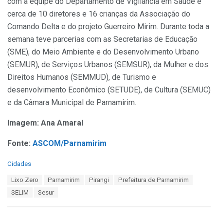
com a equipe do Departamento de Vigilância em Saúde e
cerca de 10 diretores e 16 crianças da Associação do
Comando Delta e do projeto Guerreiro Mirim. Durante toda a
semana teve parcerias com as Secretarias de Educação
(SME), do Meio Ambiente e do Desenvolvimento Urbano
(SEMUR), de Serviços Urbanos (SEMSUR), da Mulher e dos
Direitos Humanos (SEMMUD), de Turismo e
desenvolvimento Econômico (SETUDE), de Cultura (SEMUC)
e da Câmara Municipal de Parnamirim.
Imagem: Ana Amaral
Fonte:
ASCOM/Parnamirim
C
Cidades
a
T
Lixo Zero
Parnamirim
Pirangi
Prefeitura de Parnamirim
t
a
e
SELIM
Sesur
g
g
s
o
:
r