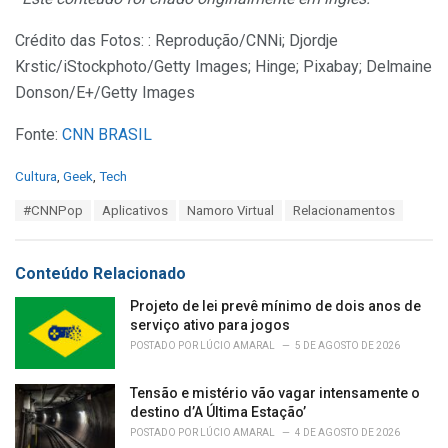
Crédito das Fotos: : Reprodução/CNNi; Djordje
Krstic/iStockphoto/Getty Images; Hinge; Pixabay; Delmaine
Donson/E+/Getty Images
Fonte:
CNN BRASIL
C
Cultura
,
Geek
,
Tech
a
T
#CNNPop
Aplicativos
Namoro Virtual
Relacionamentos
t
a
e
g
g
s
o
Conteúdo Relacionado
:
r
i
Projeto de lei prevê mínimo de dois anos de
e
serviço ativo para jogos
s
POSTADO POR
LÚCIO AMARAL
5 DE AGOSTO DE 2026
:
Tensão e mistério vão vagar intensamente o
destino d’A Última Estação’
POSTADO POR
LÚCIO AMARAL
4 DE AGOSTO DE 2026