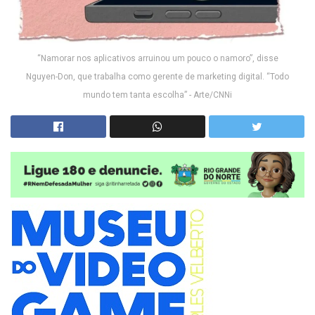
“Namorar nos aplicativos arruinou um pouco o namoro”, disse
Nguyen-Don, que trabalha como gerente de marketing digital. “Todo
mundo tem tanta escolha” - Arte/CNNi