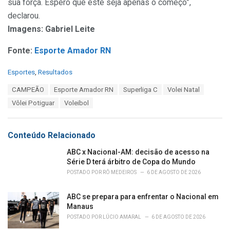
sua força. Espero que este seja apenas o começo”,
declarou.
Imagens: Gabriel Leite
Fonte:
Esporte Amador RN
C
Esportes
,
Resultados
a
T
CAMPEÃO
Esporte Amador RN
Superliga C
Volei Natal
t
a
e
Vôlei Potiguar
Voleibol
g
g
s
o
:
r
Conteúdo Relacionado
i
e
ABC x Nacional-AM: decisão de acesso na
s
Série D terá árbitro de Copa do Mundo
:
POSTADO POR
RÔ MEDEIROS
6 DE AGOSTO DE 2026
ABC se prepara para enfrentar o Nacional em
Manaus
POSTADO POR
LÚCIO AMARAL
6 DE AGOSTO DE 2026