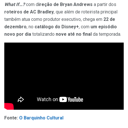
What If…?
com d
ireção de Bryan Andrews
a partir dos
roteiros de AC Bradley
, que além de roteirista principal
também atua como produtor executivo, chega em
22 de
dezembro
, no
catálogo do Disney+
, com
um episódio
novo por dia
totalizando
nove até no final
da temporada.
Fonte:
O Barquinho Cultural