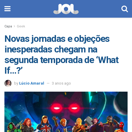
Capa
Geek
Novas jornadas e objeções
inesperadas chegam na
segunda temporada de ‘What
If…?’
by
Lúcio Amaral
3 anos ago