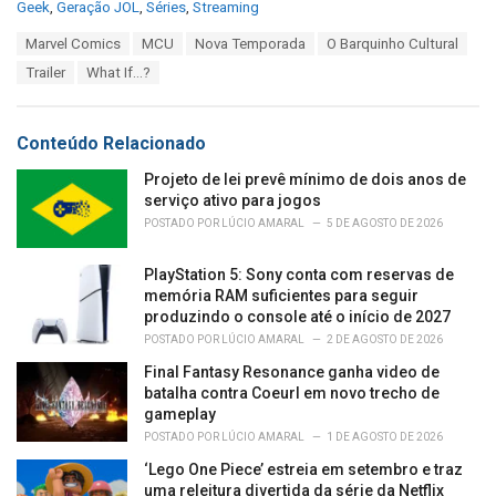
C
Geek
,
Geração JOL
,
Séries
,
Streaming
a
T
Marvel Comics
MCU
Nova Temporada
O Barquinho Cultural
t
a
e
Trailer
What If…?
g
g
s
o
:
r
Conteúdo Relacionado
i
e
Projeto de lei prevê mínimo de dois anos de
s
serviço ativo para jogos
:
POSTADO POR
LÚCIO AMARAL
5 DE AGOSTO DE 2026
PlayStation 5: Sony conta com reservas de
memória RAM suficientes para seguir
produzindo o console até o início de 2027
POSTADO POR
LÚCIO AMARAL
2 DE AGOSTO DE 2026
Final Fantasy Resonance ganha video de
batalha contra Coeurl em novo trecho de
gameplay
POSTADO POR
LÚCIO AMARAL
1 DE AGOSTO DE 2026
‘Lego One Piece’ estreia em setembro e traz
uma releitura divertida da série da Netflix