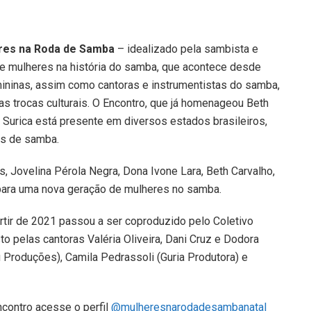
eres na Roda de Samba
– idealizado pela sambista e
 de mulheres na história do samba, que acontece desde
ininas, assim como cantoras e instrumentistas do samba,
as trocas culturais. O Encontro, que já homenageou Beth
a Surica está presente em diversos estados brasileiros,
as de samba.
Jovelina Pérola Negra, Dona Ivone Lara, Beth Carvalho,
a para uma nova geração de mulheres no samba.
rtir de 2021 passou a ser coproduzido pelo Coletivo
 pelas cantoras Valéria Oliveira, Dani Cruz e Dodora
 Produções), Camila Pedrassoli (Guria Produtora) e
ncontro acesse o perfil
@mulheresnarodadesambanatal