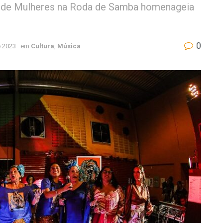
al de Mulheres na Roda de Samba homenageia
0
 2023
em
Cultura
,
Música