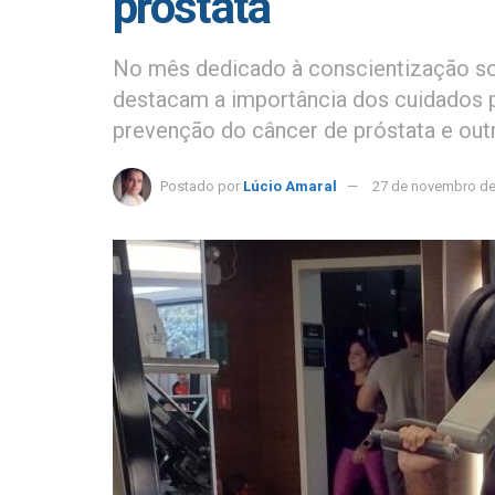
próstata
No mês dedicado à conscientização sob
destacam a importância dos cuidados p
prevenção do câncer de próstata e out
Postado por
Lúcio Amaral
27 de novembro de