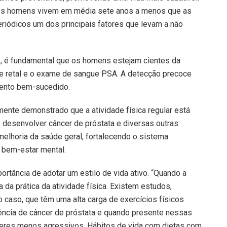
, os homens vivem em média sete anos a menos que as
eriódicos um dos principais fatores que levam a não
o, é fundamental que os homens estejam cientes da
e retal e o exame de sangue PSA. A detecção precoce
mento bem-sucedido.
mente demonstrado que a atividade física regular está
e desenvolver câncer de próstata e diversas outras
 melhoria da saúde geral, fortalecendo o sistema
 bem-estar mental.
ortância de adotar um estilo de vida ativo. “Quando a
 da prática da atividade física. Existem estudos,
caso, que têm uma alta carga de exercícios físicos
ncia de câncer de próstata e quando presente nessas
ceres menos agressivos. Hábitos de vida com dietas com