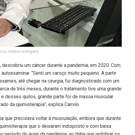
rico, médico urologista
ol, descobriu um câncer durante a pandemia, em 2020. Com
autoexaminar. “Senti um caroço muito pequeno. A partir
exames, até chegar na cirurgia, fui diagnosticado com um
erca de três meses, durante o tratamento tive uma grande
 e desses quilos, grande parte foi de massa muscular.
do da quimioterapia”, explica Camilo.
a que precisava voltar à musculação, embora que durante
quimioterapia que o deixaram indisposto e com baixa
no período do auge da pandemia, eu tinha que redobrar os