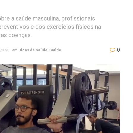
re a saúde masculina, profissionais
reventivos e dos exercícios físicos na
ras doenças.
0
 2023
em
Dicas de Saúde
,
Saúde