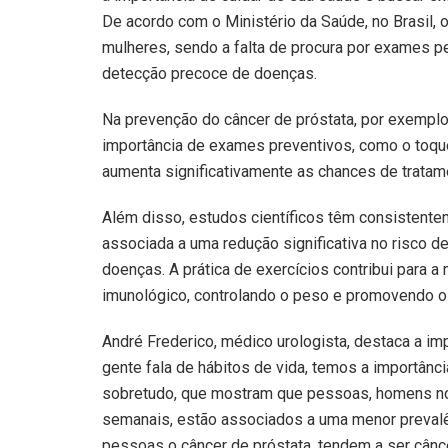
De acordo com o Ministério da Saúde, no Brasil
mulheres, sendo a falta de procura por exames p
detecção precoce de doenças.
Na prevenção do câncer de próstata, por exempl
importância de exames preventivos, como o toqu
aumenta significativamente as chances de trata
Além disso, estudos científicos têm consistente
associada a uma redução significativa no risco d
doenças. A prática de exercícios contribui para a
imunológico, controlando o peso e promovendo o
André Frederico, médico urologista, destaca a imp
gente fala de hábitos de vida, temos a importância
sobretudo, que mostram que pessoas, homens no 
semanais, estão associados a uma menor prevalê
pessoas o câncer de próstata, tendem a ser cân