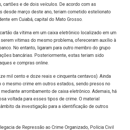
, cartões e de dois veículos. De acordo com as
os desde março deste ano, teriam cometido estelionato
dente em Cuiabá, capital do Mato Grosso.
o cartão da vítima em um caixa eletrônico localizado em um
o serem vítimas do mesmo problema, ofereceram auxílio à
banco. No entanto, ligaram para outro membro do grupo
ações bancárias. Posteriormente, estas teriam sido
saques e compras online.
nze mil cento e doze reais e cinquenta centavos). Ainda
do o mesmo crime em outros estados, sendo presos no
o mediante arrombamento de caixa eletrônico. Ademais, há
osa voltada para esses tipos de crime. O material
âmbito da investigação para a identificação de outros
egacia de Repressão ao Crime Organizado, Polícia Civil