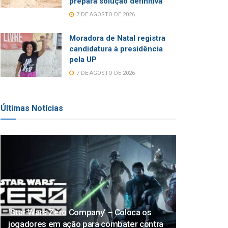
prepara solução definitiva
7 DE AGOSTO DE 2026
Moradora de Natal registra
candidatura à presidência
pela UP
7 DE AGOSTO DE 2026
Últimas Notícias
‘Star Wars Zero Company’ – Coloca os
jogadores em ação para combater contra