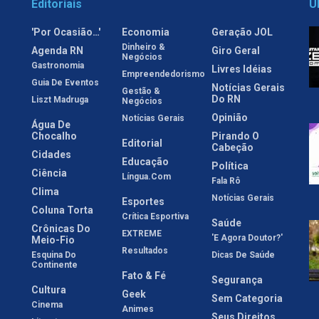
Editoriais
Ú
'Por Ocasião…'
Economia
Geração JOL
Dinheiro &
Agenda RN
Giro Geral
Negócios
Gastronomia
Livres Idéias
Empreendedorismo
Guia De Eventos
Notícias Gerais
Gestão &
Do RN
Liszt Madruga
Negócios
Opinião
Notícias Gerais
Água De
Chocalho
Pirando O
Editorial
Cabeção
Cidades
Educação
Política
Ciência
Língua.com
Fala Rô
Clima
Notícias Gerais
Esportes
Coluna Torta
Crítica Esportiva
Saúde
Crônicas Do
EXTREME
'E Agora Doutor?'
Meio-Fio
Resultados
Esquina Do
Dicas De Saúde
Continente
Fato & Fé
Segurança
Cultura
Geek
Sem Categoria
Cinema
Animes
Seus Direitos