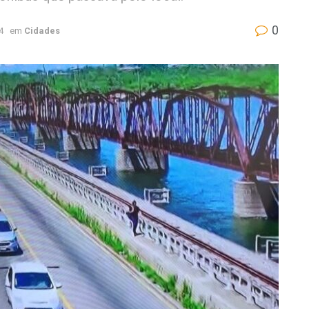
0
4
em
Cidades