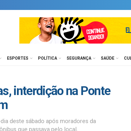
ESPORTES
POLÍTICA
SEGURANÇA
SAÚDE
CU
s, interdição na Ponte
im
-dia deste sábado após moradores da
nibus que passava pelo local.