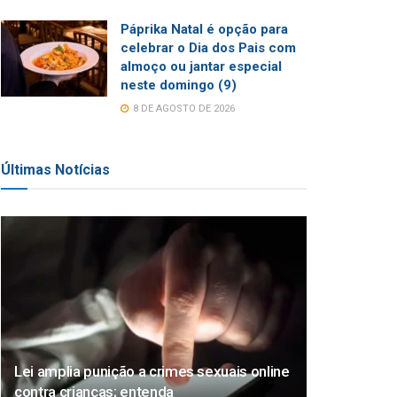
Páprika Natal é opção para
celebrar o Dia dos Pais com
almoço ou jantar especial
neste domingo (9)
8 DE AGOSTO DE 2026
Últimas Notícias
Lei amplia punição a crimes sexuais online
contra crianças; entenda