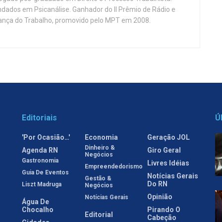
ndados em Psicanálise. Ganhador do II Prêmio de Rádio e
nça do Trabalho, promovido pelo MPT em 2008.
Editoriais
Ú
'Por Ocasião…'
Economia
Geração JOL
Dinheiro &
Agenda RN
Giro Geral
Negócios
Gastronomia
Livres Idéias
Empreendedorismo
Guia De Eventos
Notícias Gerais
Gestão &
Do RN
Liszt Madruga
Negócios
Opinião
Notícias Gerais
Água De
Chocalho
Pirando O
Editorial
Cabeção