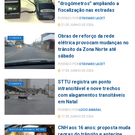
“drogômetros” ampliando a
fiscalização nas estradas
POSTADO POR
OTAVIANO LACET
21 DE JUNHO DE 2026
Obras de reforço da rede
CIDADES
elétrica provocam mudanças no
trânsito da Zona Norte até
sábado
POSTADO POR
OTAVIANO LACET
17 DE JUNHO DE 2026
STTU registra um ponto
CIDADES
intransitável e nove trechos
com alagamentos transitáveis
em Natal
POSTADO POR
LÚCIO AMARAL
17 DE JUNHO DE 2026
CNH aos 16 anos: proposta muda
NOTÍCIAS GERAIS DO RN
regras do trânsito e antecipa