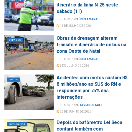
CIDADES
itinerário da linha N-25 neste
sábado (11)
POSTADO POR
LÚCIO AMARAL
11 DE JULHO DE 2026
Obras de drenagem alteram
CIDADES
trânsito e itinerário de ônibus na
zona Oeste de Natal
POSTADO POR
LÚCIO AMARAL
8 DE JULHO DE 2026
Acidentes com motos custam R$
SAÚDE
8 milhões/ano ao SUS do RN e
respondem por 75% das
internações
POSTADO POR
OTAVIANO LACET
26 DE JUNHO DE 2026
Depois do bafômetro Lei Seca
SEGURANÇA
contará também com