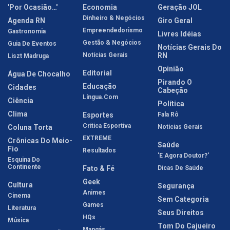
'Por Ocasião…'
Economia
Geração JOL
Dinheiro & Negócios
Agenda RN
Giro Geral
Empreendedorismo
Gastronomia
Livres Idéias
Gestão & Negócios
Guia De Eventos
Notícias Gerais Do
Notícias Gerais
RN
Liszt Madruga
Opinião
Editorial
Água De Chocalho
Pirando O
Educação
Cidades
Cabeção
Língua.com
Ciência
Política
Clima
Esportes
Fala Rô
Crítica Esportiva
Coluna Torta
Notícias Gerais
EXTREME
Crônicas Do Meio-
Saúde
Fio
Resultados
'E Agora Doutor?'
Esquina Do
Continente
Fato & Fé
Dicas De Saúde
Geek
Cultura
Segurança
Animes
Cinema
Sem Categoria
Games
Literatura
Seus Direitos
HQs
Música
Tom Do Cajueiro
Mangás