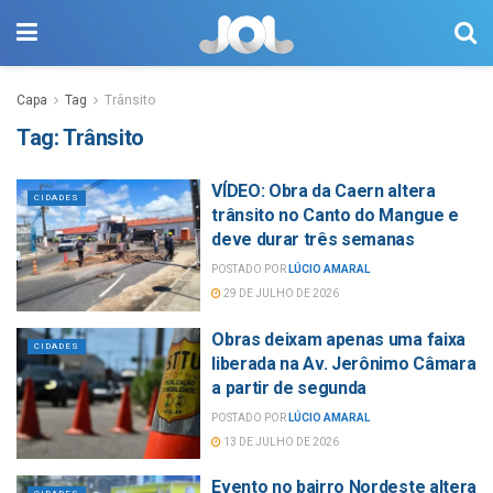
Capa
Tag
Trânsito
Tag:
Trânsito
VÍDEO: Obra da Caern altera
CIDADES
trânsito no Canto do Mangue e
deve durar três semanas
POSTADO POR
LÚCIO AMARAL
29 DE JULHO DE 2026
Obras deixam apenas uma faixa
CIDADES
liberada na Av. Jerônimo Câmara
a partir de segunda
POSTADO POR
LÚCIO AMARAL
13 DE JULHO DE 2026
Evento no bairro Nordeste altera