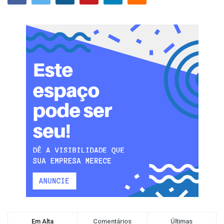
Em Alta
Comentários
Últimas