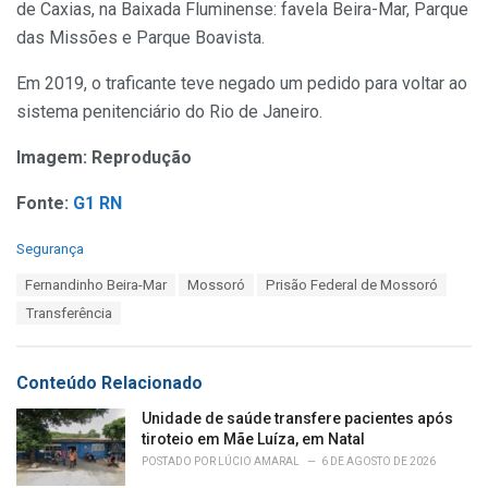
de Caxias, na Baixada Fluminense: favela Beira-Mar, Parque
das Missões e Parque Boavista.
Em 2019, o traficante teve negado um pedido para voltar ao
sistema penitenciário do Rio de Janeiro.
Imagem: Reprodução
Fonte:
G1 RN
C
Segurança
a
T
Fernandinho Beira-Mar
Mossoró
Prisão Federal de Mossoró
t
a
e
Transferência
g
g
s
o
:
r
Conteúdo Relacionado
i
e
Unidade de saúde transfere pacientes após
s
tiroteio em Mãe Luíza, em Natal
:
POSTADO POR
LÚCIO AMARAL
6 DE AGOSTO DE 2026