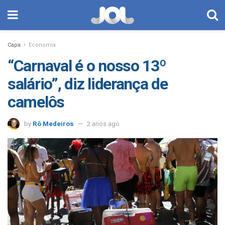
Capa
Economia
“Carnaval é o nosso 13º
salário”, diz liderança de
camelôs
by
Rô Medeiros
2 anos ago