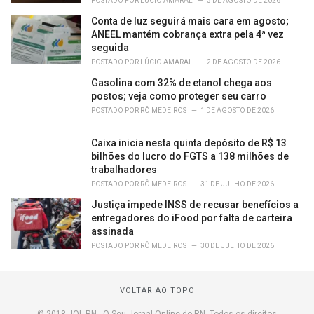
POSTADO POR
LÚCIO AMARAL
3 DE AGOSTO DE 2026
Conta de luz seguirá mais cara em agosto;
ANEEL mantém cobrança extra pela 4ª vez
seguida
POSTADO POR
LÚCIO AMARAL
2 DE AGOSTO DE 2026
Gasolina com 32% de etanol chega aos
postos; veja como proteger seu carro
POSTADO POR
RÔ MEDEIROS
1 DE AGOSTO DE 2026
Caixa inicia nesta quinta depósito de R$ 13
bilhões do lucro do FGTS a 138 milhões de
trabalhadores
POSTADO POR
RÔ MEDEIROS
31 DE JULHO DE 2026
Justiça impede INSS de recusar benefícios a
entregadores do iFood por falta de carteira
assinada
POSTADO POR
RÔ MEDEIROS
30 DE JULHO DE 2026
VOLTAR AO TOPO