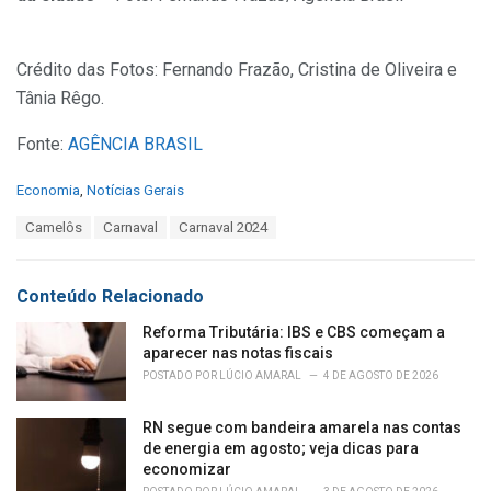
Crédito das Fotos: Fernando Frazão, Cristina de Oliveira e
Tânia Rêgo.
Fonte:
AGÊNCIA BRASIL
C
Economia
,
Notícias Gerais
a
T
Camelôs
Carnaval
Carnaval 2024
t
a
e
g
g
s
o
Conteúdo Relacionado
:
r
i
Reforma Tributária: IBS e CBS começam a
e
aparecer nas notas fiscais
s
POSTADO POR
LÚCIO AMARAL
4 DE AGOSTO DE 2026
:
RN segue com bandeira amarela nas contas
de energia em agosto; veja dicas para
economizar