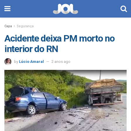
Capa
Segurança
Acidente deixa PM morto no
interior do RN
by
Lúcio Amaral
2 anos ago