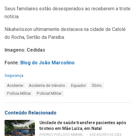
Seus familiares estão desesperados ao receberem a triste
notícia.
Nikahelisson ultimamente destacava na cidade de Catolé
do Rocha, Sertão da Paraíba.
Imagens: Cedidas
Fonte:
Blog do João Marcolino
C
Segurança
a
T
Acidente
Acidente de trânsito
Equador
Óbito
t
a
e
Polícia Militar
Policial Militar
g
g
s
o
:
r
Conteúdo Relacionado
i
e
Unidade de saúde transfere pacientes após
s
tiroteio em Mãe Luíza, em Natal
:
POSTADO POR
LÚCIO AMARAL
6 DE AGOSTO DE 2026