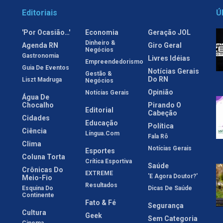
Editoriais
Ú
'Por Ocasião…'
Economia
Geração JOL
Dinheiro &
Agenda RN
Giro Geral
Negócios
Gastronomia
Livres Idéias
Empreendedorismo
Guia De Eventos
Notícias Gerais
Gestão &
Do RN
Liszt Madruga
Negócios
Opinião
Notícias Gerais
Água De
Chocalho
Pirando O
Editorial
Cabeção
Cidades
Educação
Política
Ciência
Língua.com
Fala Rô
Clima
Notícias Gerais
Esportes
Coluna Torta
Crítica Esportiva
Saúde
Crônicas Do
EXTREME
'E Agora Doutor?'
Meio-Fio
Resultados
Esquina Do
Dicas De Saúde
Continente
Fato & Fé
Segurança
Cultura
Geek
Sem Categoria