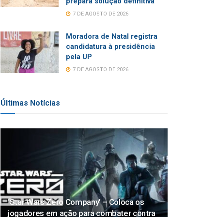
prepara solução definitiva
7 DE AGOSTO DE 2026
Moradora de Natal registra
candidatura à presidência
pela UP
7 DE AGOSTO DE 2026
Últimas Notícias
‘Star Wars Zero Company’ – Coloca os
jogadores em ação para combater contra