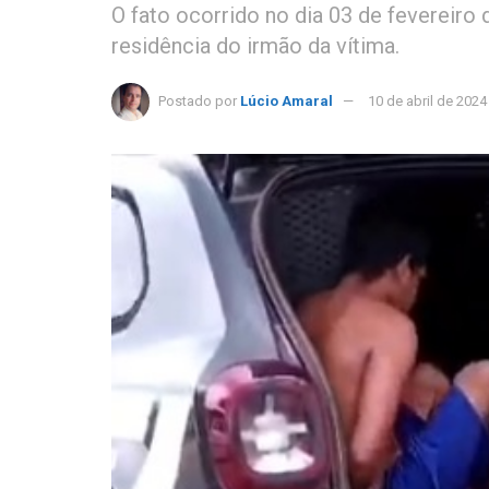
O fato ocorrido no dia 03 de fevereiro 
residência do irmão da vítima.
Postado por
Lúcio Amaral
10 de abril de 2024