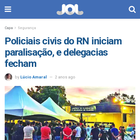
Capa
Segurança
Policiais civis do RN iniciam
paralisação, e delegacias
fecham
by
Lúcio Amaral
2 anos ago