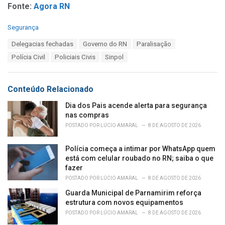
Fonte:
Agora RN
C
Segurança
a
T
Delegacias fechadas
Governo do RN
Paralisação
t
a
e
Polícia Civil
Policiais Civis
Sinpol
g
g
s
o
:
r
Conteúdo Relacionado
i
e
Dia dos Pais acende alerta para segurança
s
nas compras
:
POSTADO POR
LÚCIO AMARAL
8 DE AGOSTO DE 2026
Polícia começa a intimar por WhatsApp quem
está com celular roubado no RN; saiba o que
fazer
POSTADO POR
LÚCIO AMARAL
8 DE AGOSTO DE 2026
Guarda Municipal de Parnamirim reforça
estrutura com novos equipamentos
POSTADO POR
LÚCIO AMARAL
8 DE AGOSTO DE 2026