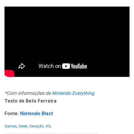
*Com informações de
Nintendo Everything
Texto de Beto Ferreira
Fonte:
Nintendo Blast
C
Games
,
Geek
,
Geração JOL
a