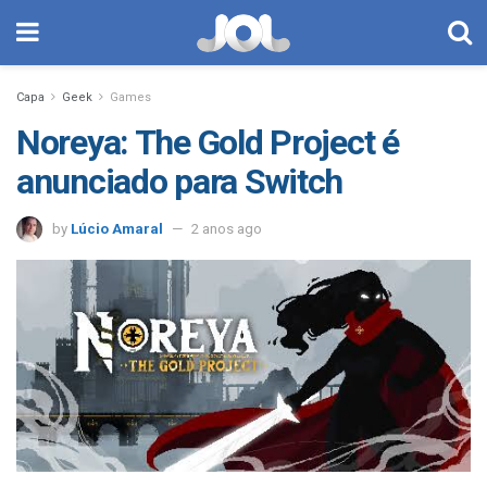
Capa
Geek
Games
Noreya: The Gold Project é
anunciado para Switch
by
Lúcio Amaral
2 anos ago