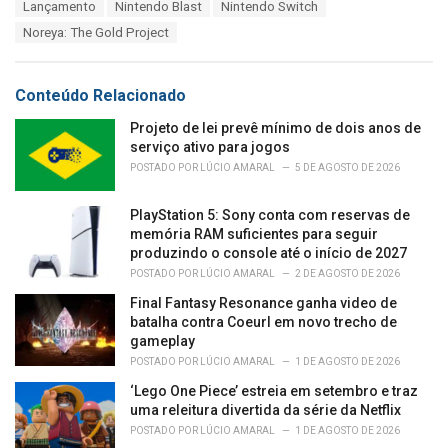
T
Lançamento
Nintendo Blast
Nintendo Switch
t
a
e
Noreya: The Gold Project
g
g
s
o
:
r
Conteúdo Relacionado
i
e
Projeto de lei prevê mínimo de dois anos de
s
serviço ativo para jogos
:
POSTADO POR
LÚCIO AMARAL
5 DE AGOSTO DE 2026
PlayStation 5: Sony conta com reservas de
memória RAM suficientes para seguir
produzindo o console até o início de 2027
POSTADO POR
LÚCIO AMARAL
2 DE AGOSTO DE 2026
Final Fantasy Resonance ganha video de
batalha contra Coeurl em novo trecho de
gameplay
POSTADO POR
LÚCIO AMARAL
1 DE AGOSTO DE 2026
‘Lego One Piece’ estreia em setembro e traz
uma releitura divertida da série da Netflix
POSTADO POR
LÚCIO AMARAL
1 DE AGOSTO DE 2026