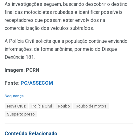
As investigações seguem, buscando descobrir o destino
final das motocicletas roubadas e identificar possíveis
receptadores que possam estar envolvidos na
comercialização dos veículos subtraídos.
A Polícia Civil solicita que a população continue enviando
informações, de forma anônima, por meio do Disque
Denúncia 181.
Imagem: PCRN
Fonte:
PC/ASSECOM
C
Segurança
a
T
Nova Cruz
Polícia Civil
Roubo
Roubo de motos
t
a
e
Suspeito preso
g
g
s
o
:
r
Conteúdo Relacionado
i