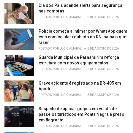
e
Dia dos Pais acende alerta para segurança
s
nas compras
:
POSTADO POR
LÚCIO AMARAL
8 DE AGOSTO DE 2026
Polícia começa a intimar por WhatsApp quem
está com celular roubado no RN; saiba o que
fazer
POSTADO POR
LÚCIO AMARAL
8 DE AGOSTO DE 2026
Guarda Municipal de Parnamirim reforça
estrutura com novos equipamentos
POSTADO POR
LÚCIO AMARAL
8 DE AGOSTO DE 2026
Grave acidente é registrado na BR-405 em
Apodi
POSTADO POR
LÚCIO AMARAL
8 DE AGOSTO DE 2026
Suspeito de aplicar golpes em venda de
passeios turísticos em Ponta Negra é preso
em flagrante
POSTADO POR
LÚCIO AMARAL
7 DE AGOSTO DE 2026