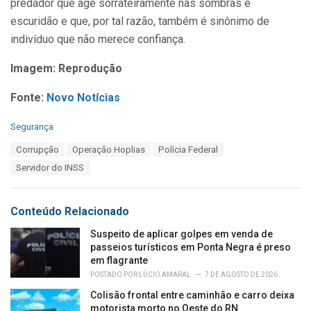
predador que age sorrateiramente nas sombras e
escuridão e que, por tal razão, também é sinônimo de
indivíduo que não merece confiança.
Imagem: Reprodução
Fonte:
Novo Notícias
C
Segurança
a
T
Corrupção
Operação Hoplias
Polícia Federal
t
a
e
Servidor do INSS
g
g
s
o
:
r
Conteúdo Relacionado
i
e
Suspeito de aplicar golpes em venda de
s
passeios turísticos em Ponta Negra é preso
:
em flagrante
POSTADO POR
LÚCIO AMARAL
7 DE AGOSTO DE 2026
Colisão frontal entre caminhão e carro deixa
motorista morto no Oeste do RN