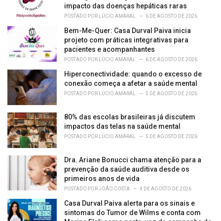
s
impacto das doenças hepáticas raras
:
POSTADO POR
LÚCIO AMARAL
6 DE AGOSTO DE 2026
Bem-Me-Quer: Casa Durval Paiva inicia
projeto com práticas integrativas para
pacientes e acompanhantes
POSTADO POR
LÚCIO AMARAL
6 DE AGOSTO DE 2026
Hiperconectividade: quando o excesso de
conexão começa a afetar a saúde mental
POSTADO POR
LÚCIO AMARAL
5 DE AGOSTO DE 2026
80% das escolas brasileiras já discutem
impactos das telas na saúde mental
POSTADO POR
LÚCIO AMARAL
5 DE AGOSTO DE 2026
Dra. Ariane Bonucci chama atenção para a
prevenção da saúde auditiva desde os
primeiros anos de vida
POSTADO POR
JOÃO COSTA
4 DE AGOSTO DE 2026
Casa Durval Paiva alerta para os sinais e
sintomas do Tumor de Wilms e conta com