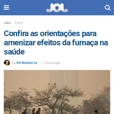
Capa
Saúde
Confira as orientações para
amenizar efeitos da fumaça na
saúde
by
Rô Medeiros
2 anos ago