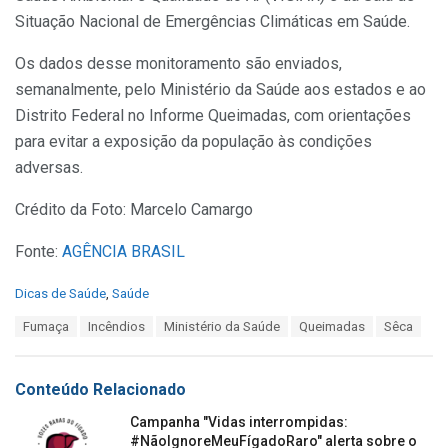
Situação Nacional de Emergências Climáticas em Saúde.
Os dados desse monitoramento são enviados,
semanalmente, pelo Ministério da Saúde aos estados e ao
Distrito Federal no Informe Queimadas, com orientações
para evitar a exposição da população às condições
adversas.
Crédito da Foto: Marcelo Camargo
Fonte:
AGÊNCIA BRASIL
C
Dicas de Saúde
,
Saúde
a
T
Fumaça
Incêndios
Ministério da Saúde
Queimadas
Sêca
t
a
e
g
g
s
o
Conteúdo Relacionado
:
r
i
Campanha "Vidas interrompidas:
e
#NãoIgnoreMeuFígadoRaro" alerta sobre o