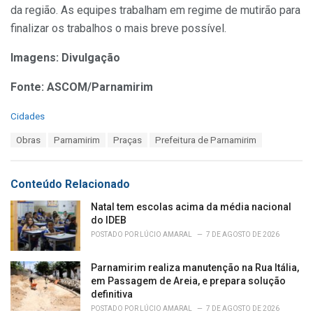
da região. As equipes trabalham em regime de mutirão para
finalizar os trabalhos o mais breve possível.
Imagens: Divulgação
Fonte: ASCOM/Parnamirim
C
Cidades
a
T
Obras
Parnamirim
Praças
Prefeitura de Parnamirim
t
a
e
g
g
s
o
Conteúdo Relacionado
:
r
i
Natal tem escolas acima da média nacional
e
do IDEB
s
POSTADO POR
LÚCIO AMARAL
7 DE AGOSTO DE 2026
:
Parnamirim realiza manutenção na Rua Itália,
em Passagem de Areia, e prepara solução
definitiva
POSTADO POR
LÚCIO AMARAL
7 DE AGOSTO DE 2026