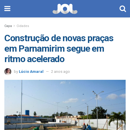
Capa
Cidades
Construção de novas praças
em Parnamirim segue em
ritmo acelerado
by
Lúcio Amaral
2 anos ago