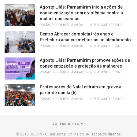
Agosto Lilás: Parnamirim inicia ações de
conscientização sobre violência contra a
mulher nas escolas
POSTADO POR
LÚCIO AMARAL
6 DE AGOSTO DE 2026
Centro Abraçar completa três anos e
Prefeitura anuncia melhorias no atendimento
POSTADO POR
LÚCIO AMARAL
5 DE AGOSTO DE 2026
Agosto Lilás: Parnamirim promove ações de
conscientização e proteção às mulheres
POSTADO POR
LÚCIO AMARAL
5 DE AGOSTO DE 2026
Professores de Natal entram em greve a
partir de quinta (6)
POSTADO POR
LÚCIO AMARAL
4 DE AGOSTO DE 2026
VOLTAR AO TOPO
© 2018 JOL RN - O Seu Jornal Online do RN. Todos os direitos