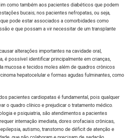
sim como também aos pacientes diabéticos que podem
stações bucais; nos pacientes nefropatas, ou seja,
l que pode estar associados a comorbidades como
essão e que possam a vir necessitar de um transplante
causar alterações importantes na cavidade oral,
 é possível identificar principalmente em crianças,
da mucosa e tecidos moles além de quadros crônicos
arcinoma hepatocelular e formas agudas fulminantes, como
os pacientes cardiopatas é fundamental, pois qualquer
r o quadro clínico e prejudicar o tratamento médico.
ologia e psiquiatria, são atendimentos a pacientes
equer internação imediata, dores orofaciais crônicas,
pilepsia, autismo, transtorno de déficit de atenção e
iedade, que não colaboram e precisam de sedação.