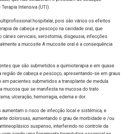
 Terapia Intensiva (UTI).
ltiprofissional hospitalar, pois são vários os efeitos
terapia de cabeça e pescoço na cavidade oral, que
 cáries cervicais, xerostomia, disgeusia, infecções
ipalmente a mucosite A mucosite oral é a consequência
ntes que são submetidos a quimioterapia e em quase
a região de cabeça e pescoço, apresentando-se em graus
m em pacientes submetidos a transplante de medula
 da mucosa que se manifesta na mucosa do trato
itema, ulceração, hemorragia, edema e dor.
 aumentam o risco de infecção local e sistêmica, e
nte dolorosas, aumentando o grau de morbidade e /ou
antineoplásico suspenso, interferindo no controle da
ia vem sendo uma ferramenta terapêutica essencial na