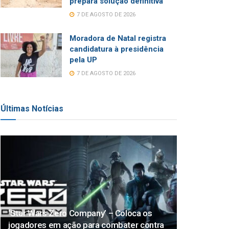
prepara solução definitiva
7 DE AGOSTO DE 2026
Moradora de Natal registra
candidatura à presidência
pela UP
7 DE AGOSTO DE 2026
Últimas Notícias
‘Star Wars Zero Company’ – Coloca os
jogadores em ação para combater contra