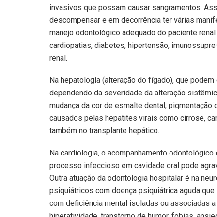
invasivos que possam causar sangramentos. As
descompensar e em decorrência ter várias manife
manejo odontológico adequado do paciente rena
cardiopatias, diabetes, hipertensão, imunossupr
renal.
Na hepatologia (alteração do fígado), que podem 
dependendo da severidade da alteração sistêmica,
mudança da cor de esmalte dental, pigmentação 
causados pelas hepatites virais como cirrose, c
também no transplante hepático.
Na cardiologia, o acompanhamento odontológico d
processo infeccioso em cavidade oral pode agrava
Outra atuação da odontologia hospitalar é na neur
psiquiátricos com doença psiquiátrica aguda que r
com deficiência mental isoladas ou associadas a e
hiperatividade, transtorno de humor, fobias, ans