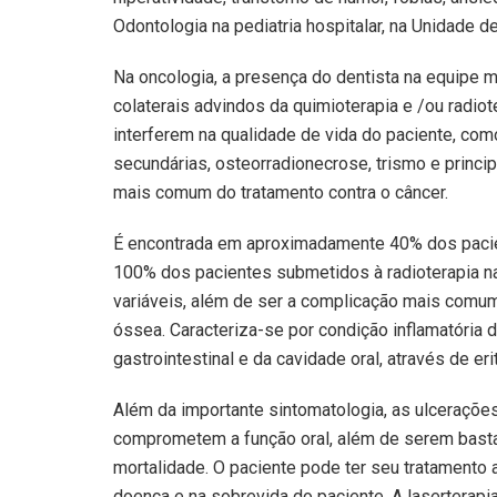
Odontologia na pediatria hospitalar, na Unidade de
Na oncologia, a presença do dentista na equipe mu
colaterais advindos da quimioterapia e /ou radio
interferem na qualidade de vida do paciente, como
secundárias, osteorradionecrose, trismo e princ
mais comum do tratamento contra o câncer.
É encontrada em aproximadamente 40% dos pacie
100% dos pacientes submetidos à radioterapia n
variáveis, além de ser a complicação mais comu
óssea. Caracteriza-se por condição inflamatória
gastrointestinal e da cavidade oral, através de er
Além da importante sintomatologia, as ulcerações
comprometem a função oral, além de serem basta
mortalidade. O paciente pode ter seu tratamento 
doença e na sobrevida do paciente. A laserterap