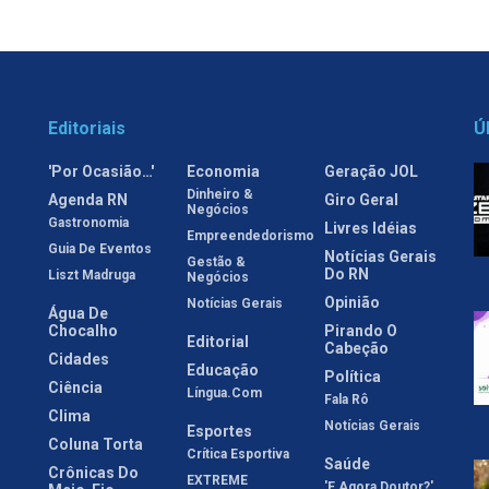
Editoriais
Ú
'Por Ocasião…'
Economia
Geração JOL
Dinheiro &
Agenda RN
Giro Geral
Negócios
Gastronomia
Livres Idéias
Empreendedorismo
Guia De Eventos
Notícias Gerais
Gestão &
Do RN
Liszt Madruga
Negócios
Opinião
Notícias Gerais
Água De
Chocalho
Pirando O
Editorial
Cabeção
Cidades
Educação
Política
Ciência
Língua.com
Fala Rô
Clima
Notícias Gerais
Esportes
Coluna Torta
Crítica Esportiva
Saúde
Crônicas Do
EXTREME
'E Agora Doutor?'