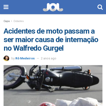
Capa
Cidades
Acidentes de moto passam a
ser maior causa de internação
no Walfredo Gurgel
by
Rô Medeiros
2 anos ago