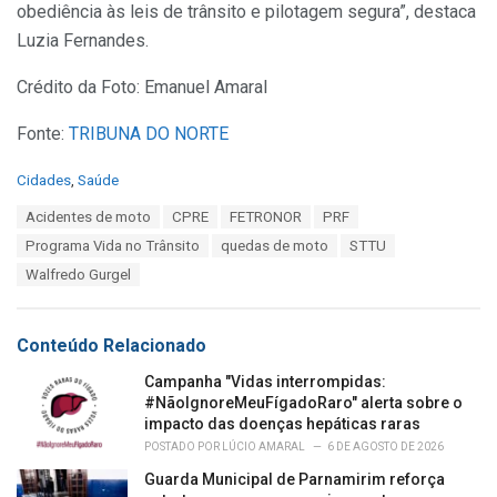
obediência às leis de trânsito e pilotagem segura”, destaca
Luzia Fernandes.
Crédito da Foto: Emanuel Amaral
Fonte:
TRIBUNA DO NORTE
C
Cidades
,
Saúde
a
T
Acidentes de moto
CPRE
FETRONOR
PRF
t
a
e
Programa Vida no Trânsito
quedas de moto
STTU
g
g
s
Walfredo Gurgel
o
:
r
i
e
Conteúdo Relacionado
s
:
Campanha "Vidas interrompidas:
#NãoIgnoreMeuFígadoRaro" alerta sobre o
impacto das doenças hepáticas raras
POSTADO POR
LÚCIO AMARAL
6 DE AGOSTO DE 2026
Guarda Municipal de Parnamirim reforça