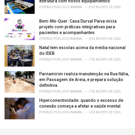
estrutura com novos equipamentos
POSTADO POR
LÚCIO AMARAL
8 DE AGOSTO DE 2026
Bem-Me-Quer: Casa Durval Paiva inicia
projeto com práticas integrativas para
pacientes e acompanhantes
POSTADO POR
LÚCIO AMARAL
6 DE AGOSTO DE 2026
Natal tem escolas acima da média nacional
do IDEB
POSTADO POR
LÚCIO AMARAL
7 DE AGOSTO DE 2026
Parnamirim realiza manutenção na Rua Itália,
em Passagem de Areia, e prepara solução
definitiva
POSTADO POR
LÚCIO AMARAL
7 DE AGOSTO DE 2026
Hiperconectividade: quando o excesso de
conexão começa a afetar a saúde mental
POSTADO POR
LÚCIO AMARAL
5 DE AGOSTO DE 2026