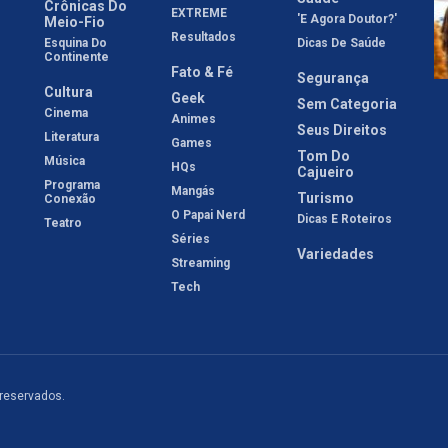
Crônicas Do
EXTREME
'E Agora Doutor?'
Meio-Fio
Resultados
Esquina Do
Dicas De Saúde
Continente
Fato & Fé
Segurança
Cultura
Geek
Sem Categoria
Cinema
Animes
Seus Direitos
Literatura
Games
Tom Do
Música
HQs
Cajueiro
Programa
Mangás
Turismo
Conexão
O Papai Nerd
Dicas E Roteiros
Teatro
Séries
Variedades
Streaming
Tech
 reservados.