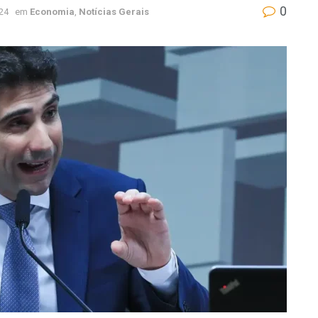
0
24
em
Economia
,
Notícias Gerais