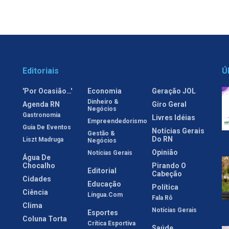
Editoriais
Ú
'Por Ocasião…'
Economia
Geração JOL
Dinheiro &
Agenda RN
Giro Geral
Negócios
Gastronomia
Livres Idéias
Empreendedorismo
Guia De Eventos
Notícias Gerais
Gestão &
Do RN
Liszt Madruga
Negócios
Opinião
Notícias Gerais
Água De
Chocalho
Pirando O
Editorial
Cabeção
Cidades
Educação
Política
Ciência
Língua.com
Fala Rô
Clima
Notícias Gerais
Esportes
Coluna Torta
Crítica Esportiva
Saúde