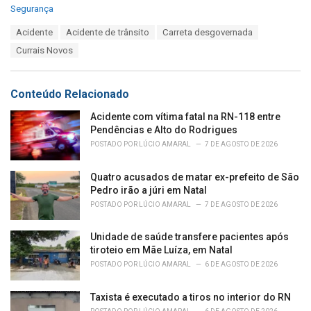
C
Segurança
a
T
Acidente
Acidente de trânsito
Carreta desgovernada
t
a
e
Currais Novos
g
g
s
o
:
r
Conteúdo Relacionado
i
e
Acidente com vítima fatal na RN-118 entre
s
Pendências e Alto do Rodrigues
:
POSTADO POR
LÚCIO AMARAL
7 DE AGOSTO DE 2026
Quatro acusados de matar ex-prefeito de São
Pedro irão a júri em Natal
POSTADO POR
LÚCIO AMARAL
7 DE AGOSTO DE 2026
Unidade de saúde transfere pacientes após
tiroteio em Mãe Luíza, em Natal
POSTADO POR
LÚCIO AMARAL
6 DE AGOSTO DE 2026
Taxista é executado a tiros no interior do RN