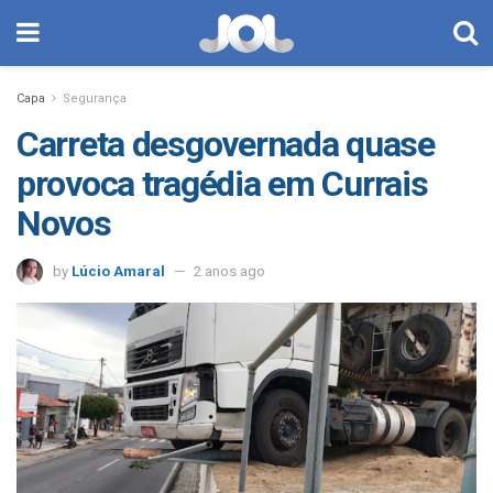
Capa
Segurança
Carreta desgovernada quase
provoca tragédia em Currais
Novos
by
Lúcio Amaral
2 anos ago