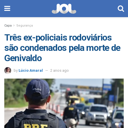
Capa
Segurança
Três ex-policiais rodoviários
são condenados pela morte de
Genivaldo
by
Lúcio Amaral
2 anos ago