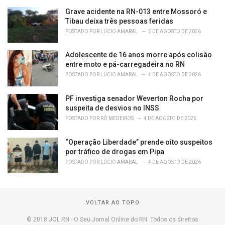
Grave acidente na RN-013 entre Mossoró e
Tibau deixa três pessoas feridas
POSTADO POR
LÚCIO AMARAL
5 DE AGOSTO DE 2026
Adolescente de 16 anos morre após colisão
entre moto e pá-carregadeira no RN
POSTADO POR
LÚCIO AMARAL
4 DE AGOSTO DE 2026
PF investiga senador Weverton Rocha por
suspeita de desvios no INSS
POSTADO POR
RÔ MEDEIROS
4 DE AGOSTO DE 2026
“Operação Liberdade” prende oito suspeitos
por tráfico de drogas em Pipa
POSTADO POR
LÚCIO AMARAL
4 DE AGOSTO DE 2026
VOLTAR AO TOPO
© 2018 JOL RN - O Seu Jornal Online do RN. Todos os direitos