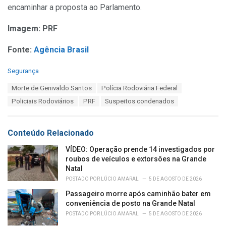
encaminhar a proposta ao Parlamento.
Imagem: PRF
Fonte:
Agência Brasil
C
Segurança
a
T
Morte de Genivaldo Santos
Polícia Rodoviária Federal
t
a
e
Policiais Rodoviários
PRF
Suspeitos condenados
g
g
s
o
:
r
Conteúdo Relacionado
i
e
VÍDEO: Operação prende 14 investigados por
s
roubos de veículos e extorsões na Grande
:
Natal
POSTADO POR
LÚCIO AMARAL
5 DE AGOSTO DE 2026
Passageiro morre após caminhão bater em
conveniência de posto na Grande Natal
POSTADO POR
LÚCIO AMARAL
5 DE AGOSTO DE 2026