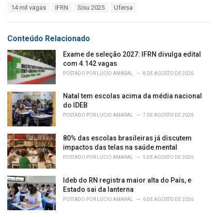
T
14 mil vagas
IFRN
Sisu 2025
Ufersa
t
a
e
g
g
s
o
Conteúdo Relacionado
:
r
i
Exame de seleção 2027: IFRN divulga edital
e
com 4.142 vagas
s
POSTADO POR
LÚCIO AMARAL
8 DE AGOSTO DE 2026
:
Natal tem escolas acima da média nacional
do IDEB
POSTADO POR
LÚCIO AMARAL
7 DE AGOSTO DE 2026
80% das escolas brasileiras já discutem
impactos das telas na saúde mental
POSTADO POR
LÚCIO AMARAL
5 DE AGOSTO DE 2026
Ideb do RN registra maior alta do País, e
Estado sai da lanterna
POSTADO POR
LÚCIO AMARAL
6 DE AGOSTO DE 2026