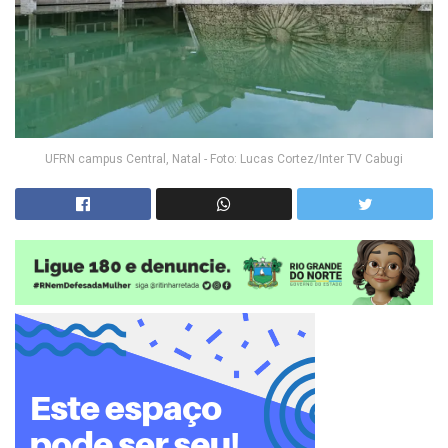
UFRN campus Central, Natal - Foto: Lucas Cortez/Inter TV Cabugi