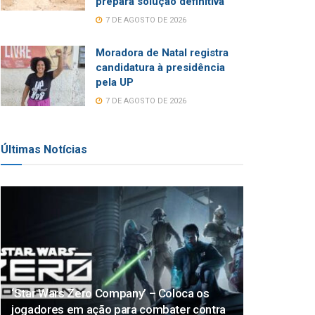
prepara solução definitiva
7 DE AGOSTO DE 2026
Moradora de Natal registra
candidatura à presidência
pela UP
7 DE AGOSTO DE 2026
Últimas Notícias
‘Star Wars Zero Company’ – Coloca os
jogadores em ação para combater contra