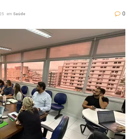
0
025
em
Saúde