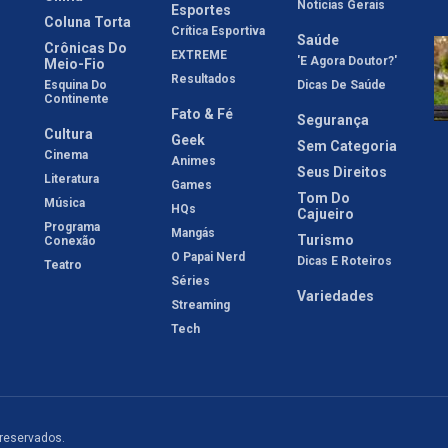
Notícias Gerais
Esportes
Coluna Torta
Crítica Esportiva
Saúde
Crônicas Do
EXTREME
'E Agora Doutor?'
Meio-Fio
Resultados
Esquina Do
Dicas De Saúde
Continente
Fato & Fé
Segurança
Cultura
Geek
Sem Categoria
Cinema
Animes
Seus Direitos
Literatura
Games
Tom Do
Música
HQs
Cajueiro
Programa
Mangás
Turismo
Conexão
O Papai Nerd
Dicas E Roteiros
Teatro
Séries
Variedades
Streaming
Tech
 reservados.