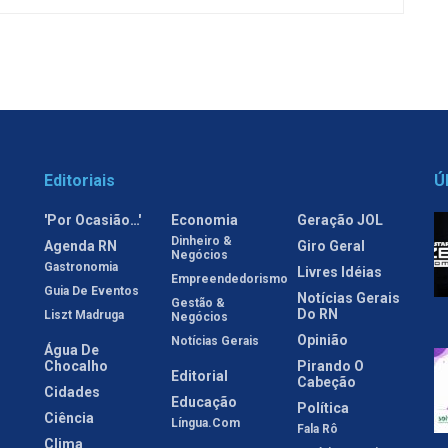
Editoriais
Ú
'Por Ocasião…'
Economia
Geração JOL
Dinheiro &
Agenda RN
Giro Geral
Negócios
Gastronomia
Livres Idéias
Empreendedorismo
Guia De Eventos
Notícias Gerais
Gestão &
Do RN
Liszt Madruga
Negócios
Opinião
Notícias Gerais
Água De
Chocalho
Pirando O
Editorial
Cabeção
Cidades
Educação
Política
Ciência
Língua.com
Fala Rô
Clima