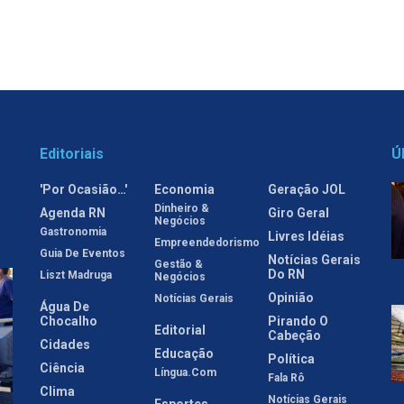
Editoriais
Ú
'Por Ocasião…'
Economia
Geração JOL
Dinheiro &
Agenda RN
Giro Geral
Negócios
Gastronomia
Livres Idéias
Empreendedorismo
Guia De Eventos
Notícias Gerais
Gestão &
Do RN
Liszt Madruga
Negócios
Opinião
Notícias Gerais
Água De
Chocalho
Pirando O
Editorial
Cabeção
Cidades
Educação
Política
Ciência
Língua.com
Fala Rô
Clima
Notícias Gerais
Esportes