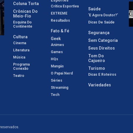
Coluna Torta
Crítica Esportiva
Saúde
Crônicas Do
EXTREME
'E Agora Doutor?'
Meio-Fio
Resultados
Esquina Do
Dicas De Saúde
Continente
Fato & Fé
Segurança
Cultura
Geek
Sem Categoria
Cinema
Animes
Seus Direitos
Literatura
Games
Tom Do
Música
HQs
Cajueiro
Programa
Mangás
Turismo
Conexão
O Papai Nerd
Dicas E Roteiros
Teatro
Séries
Variedades
Streaming
Tech
 reservados.