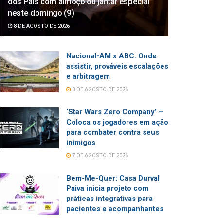
dos Pais com almoço ou jantar especial
neste domingo (9)
8 DE AGOSTO DE 2026
Nacional-AM x ABC: Onde
assistir, prováveis escalações
e arbitragem
8 DE AGOSTO DE 2026
‘Star Wars Zero Company’ –
Coloca os jogadores em ação
para combater contra seus
inimigos
7 DE AGOSTO DE 2026
Bem-Me-Quer: Casa Durval
Paiva inicia projeto com
práticas integrativas para
pacientes e acompanhantes