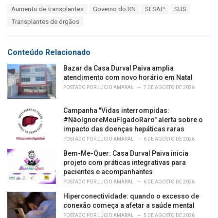
a
T
Aumento de transplantes
Governo do RN
SESAP
SUS
t
a
e
Transplantes de órgãos
g
g
s
o
:
r
Conteúdo Relacionado
i
e
Bazar da Casa Durval Paiva amplia
s
atendimento com novo horário em Natal
:
POSTADO POR
LÚCIO AMARAL
7 DE AGOSTO DE 2026
Campanha "Vidas interrompidas:
#NãoIgnoreMeuFígadoRaro" alerta sobre o
impacto das doenças hepáticas raras
POSTADO POR
LÚCIO AMARAL
6 DE AGOSTO DE 2026
Bem-Me-Quer: Casa Durval Paiva inicia
projeto com práticas integrativas para
pacientes e acompanhantes
POSTADO POR
LÚCIO AMARAL
6 DE AGOSTO DE 2026
Hiperconectividade: quando o excesso de
conexão começa a afetar a saúde mental
POSTADO POR
LÚCIO AMARAL
5 DE AGOSTO DE 2026