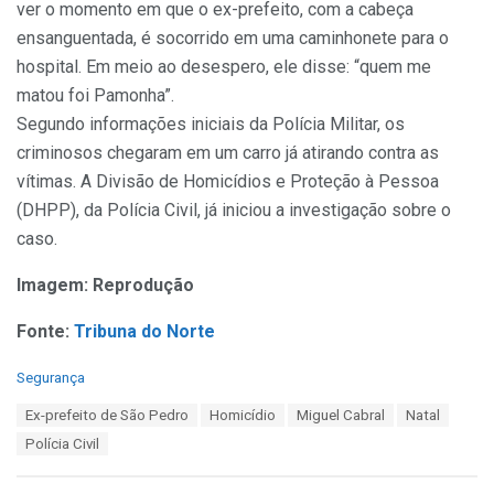
ver o momento em que o ex-prefeito, com a cabeça
ensanguentada, é socorrido em uma caminhonete para o
hospital. Em meio ao desespero, ele disse: “quem me
matou foi Pamonha”.
Segundo informações iniciais da Polícia Militar, os
criminosos chegaram em um carro já atirando contra as
vítimas. A Divisão de Homicídios e Proteção à Pessoa
(DHPP), da Polícia Civil, já iniciou a investigação sobre o
caso.
Imagem: Reprodução
Fonte:
Tribuna do Norte
C
Segurança
a
T
Ex-prefeito de São Pedro
Homicídio
Miguel Cabral
Natal
t
a
e
Polícia Civil
g
g
s
o
: