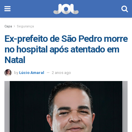
Capa
Segurança
Ex-prefeito de São Pedro morre
no hospital após atentado em
Natal
by
Lúcio Amaral
2 anos ago