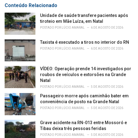
r
Conteúdo Relacionado
i
e
Unidade de saúde transfere pacientes após
s
tiroteio em Mãe Luíza, em Natal
:
POSTADO POR
LÚCIO AMARAL
6 DE AGOSTO DE 2026
Taxista é executado a tiros no interior do RN
POSTADO POR
LÚCIO AMARAL
6 DE AGOSTO DE 2026
VÍDEO: Operação prende 14 investigados por
roubos de veículos e extorsões na Grande
Natal
POSTADO POR
LÚCIO AMARAL
5 DE AGOSTO DE 2026
Passageiro morre após caminhão bater em
conveniência de posto na Grande Natal
POSTADO POR
LÚCIO AMARAL
5 DE AGOSTO DE 2026
Grave acidente na RN-013 entre Mossoró e
Tibau deixa três pessoas feridas
POSTADO POR
LÚCIO AMARAL
5 DE AGOSTO DE 2026