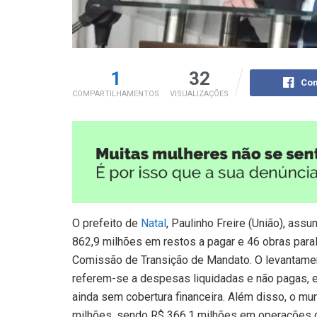
1
32
Com
COMPARTILHAMENTOS
VISUALIZAÇÕES
O prefeito de
Natal
, Paulinho Freire (União), as
862,9 milhões em restos a pagar e 46 obras paral
Comissão de Transição de Mandato. O levantament
referem-se a despesas liquidadas e não pagas
ainda sem cobertura financeira. Além disso, o mu
milhões, sendo R$ 366,1 milhões em operações 