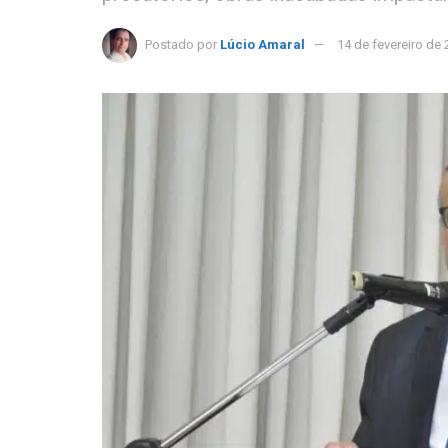
Postado por
Lúcio Amaral
14 de fevereiro de