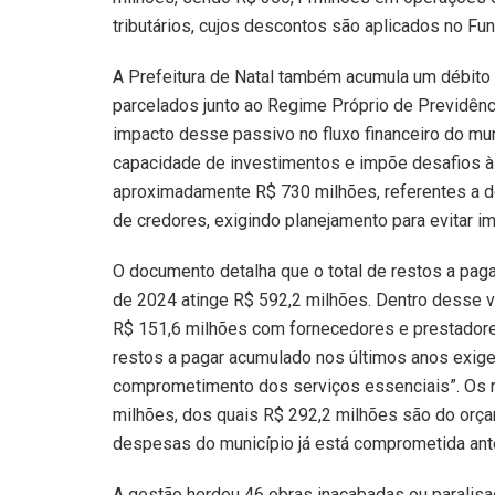
tributários, cujos descontos são aplicados no Fu
A Prefeitura de Natal também acumula um débito p
parcelados junto ao Regime Próprio de Previdênci
impacto desse passivo no fluxo financeiro do mu
capacidade de investimentos e impõe desafios à
aproximadamente R$ 730 milhões, referentes a de
de credores, exigindo planejamento para evitar imp
O documento detalha que o total de restos a pag
de 2024 atinge R$ 592,2 milhões. Dentro desse v
R$ 151,6 milhões com fornecedores e prestadores
restos a pagar acumulado nos últimos anos exige
comprometimento dos serviços essenciais”. Os r
milhões, dos quais R$ 292,2 milhões são do orça
despesas do município já está comprometida an
A gestão herdou 46 obras inacabadas ou paralisa