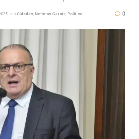
0
 2025
em
Cidades
,
Notícias Gerais
,
Política