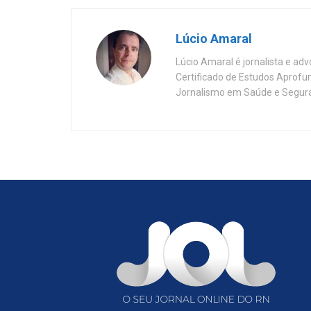
Lúcio Amaral
Lúcio Amaral é jornalista e ad
Certificado de Estudos Aprofu
Jornalismo em Saúde e Segura