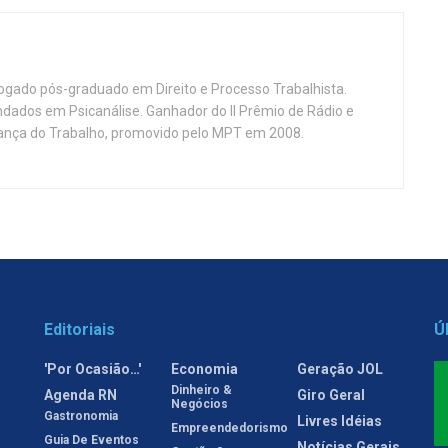
vogado pós-graduado em Direito e Processo Trabalhista.
ndados em Psicanálise. Ganhador do II Prêmio de Rádio e
nça do Trabalho, promovido pelo MPT em 2008.
Editoriais
Ú
'Por Ocasião…'
Economia
Geração JOL
Dinheiro &
Agenda RN
Giro Geral
Negócios
Gastronomia
Livres Idéias
Empreendedorismo
Guia De Eventos
Notícias Gerais