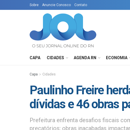
Sobre
Anuncie Conosco
Contato
CAPA
CIDADES
AGENDA RN
ECONOMIA
Capa
Cidades
Paulinho Freire her
dívidas e 46 obras 
Prefeitura enfrenta desafios fiscais com
precatórios; obras inacabadas impactam