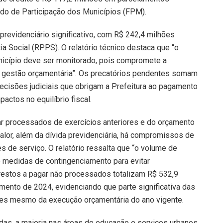
ndo de Participação dos Municípios (FPM).
revidenciário significativo, com R$ 242,4 milhões
a Social (RPPS). O relatório técnico destaca que “o
nicípio deve ser monitorado, pois compromete a
 gestão orçamentária”. Os precatórios pendentes somam
cisões judiciais que obrigam a Prefeitura ao pagamento
actos no equilíbrio fiscal.
ar processados de exercícios anteriores e do orçamento
alor, além da dívida previdenciária, há compromissos de
 de serviço. O relatório ressalta que “o volume de
 medidas de contingenciamento para evitar
estos a pagar não processados totalizam R$ 532,9
mento de 2024, evidenciando que parte significativa das
tes mesmo da execução orçamentária do ano vigente.
das, a maioria nas áreas de educação e serviços urbanos.