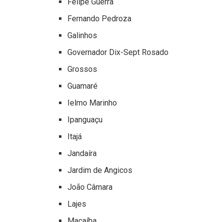
Felipe Guerra
Fernando Pedroza
Galinhos
Governador Dix-Sept Rosado
Grossos
Guamaré
Ielmo Marinho
Ipanguaçu
Itajá
Jandaíra
Jardim de Angicos
João Câmara
Lajes
Macaíba