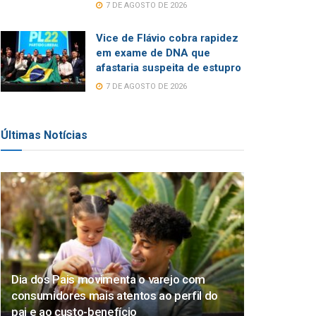
7 DE AGOSTO DE 2026
Vice de Flávio cobra rapidez
em exame de DNA que
afastaria suspeita de estupro
7 DE AGOSTO DE 2026
Últimas Notícias
Dia dos Pais movimenta o varejo com
consumidores mais atentos ao perfil do
pai e ao custo-benefício