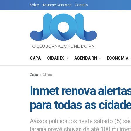
Sobre
Anuncie Conosco
Contato
CAPA
CIDADES
AGENDA RN
ECONOMIA
Capa
Clima
Inmet renova alerta
para todas as cidad
Avisos publicados neste sábado (5) são
laranja prevê chuvas de até 100 milíme