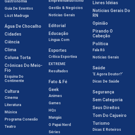
Empreendedorismo
Gastronomia
Livres Idéias
Gestão & Negócios
Guia De Eventos
Notícias Gerais Do
Notícias Gerais
RN
Liszt Madruga
Opinião
Editorial
Água De Chocalho
Pirando O
Educação
Cidades
Cabeção
Língua.com
Ciência
Política
Clima
Esportes
Fala Rô
Crítica Esportiva
Coluna Torta
Notícias Gerais
EXTREME
Crônicas Do Meio-
Saúde
Fio
Resultados
'E Agora Doutor?'
Esquina Do
Continente
Fato & Fé
Dicas De Saúde
Geek
Cultura
Segurança
Animes
Cinema
Sem Categoria
Games
Literatura
Seus Direitos
HQs
Música
Tom Do Cajueiro
Mangás
Programa Conexão
Turismo
O Papai Nerd
Teatro
Dicas E Roteiros
Séries