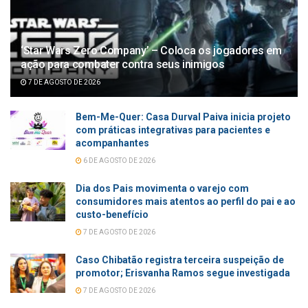
‘Star Wars Zero Company’ – Coloca os jogadores em
ação para combater contra seus inimigos
7 DE AGOSTO DE 2026
Bem-Me-Quer: Casa Durval Paiva inicia projeto
com práticas integrativas para pacientes e
acompanhantes
6 DE AGOSTO DE 2026
Dia dos Pais movimenta o varejo com
consumidores mais atentos ao perfil do pai e ao
custo-benefício
7 DE AGOSTO DE 2026
Caso Chibatão registra terceira suspeição de
promotor; Erisvanha Ramos segue investigada
7 DE AGOSTO DE 2026