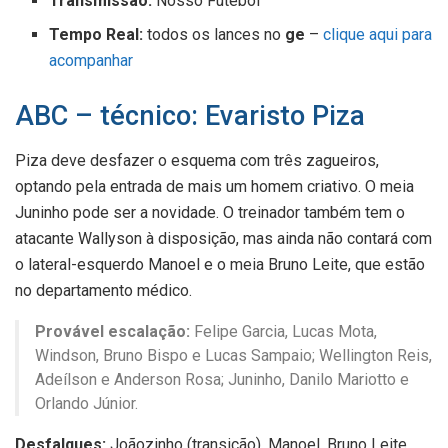
Transmissão:
Nosso Futebol
Tempo Real:
todos os lances no
ge
–
clique aqui para
acompanhar
ABC – técnico: Evaristo Piza
Piza deve desfazer o esquema com três zagueiros,
optando pela entrada de mais um homem criativo. O meia
Juninho pode ser a novidade. O treinador também tem o
atacante Wallyson à disposição, mas ainda não contará com
o lateral-esquerdo Manoel e o meia Bruno Leite, que estão
no departamento médico.
Provável escalação:
Felipe Garcia, Lucas Mota,
Windson, Bruno Bispo e Lucas Sampaio; Wellington Reis,
Adeílson e Anderson Rosa; Juninho, Danilo Mariotto e
Orlando Júnior.
Desfalques:
Joãozinho (transição), Manoel, Bruno Leite,