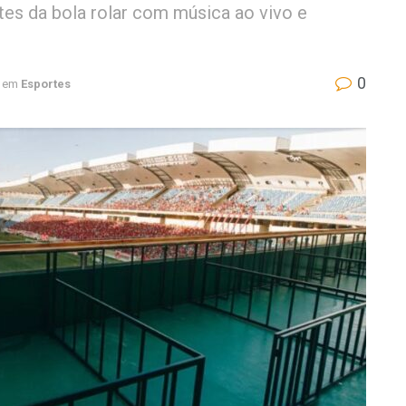
tes da bola rolar com música ao vivo e
0
em
Esportes