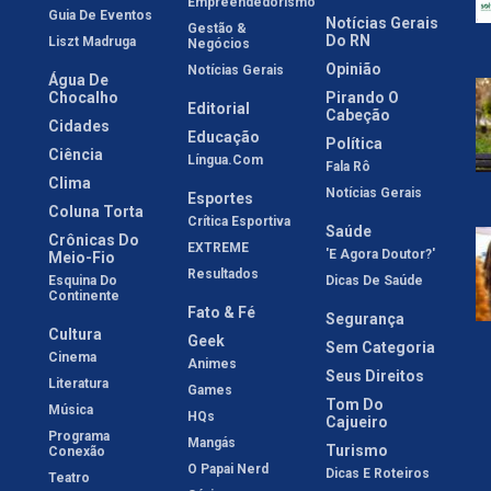
Empreendedorismo
Guia De Eventos
Notícias Gerais
Gestão &
Do RN
Liszt Madruga
Negócios
Opinião
Notícias Gerais
Água De
Chocalho
Pirando O
Editorial
Cabeção
Cidades
Educação
Política
Ciência
Língua.com
Fala Rô
Clima
Notícias Gerais
Esportes
Coluna Torta
Crítica Esportiva
Saúde
Crônicas Do
EXTREME
'E Agora Doutor?'
Meio-Fio
Resultados
Esquina Do
Dicas De Saúde
Continente
Fato & Fé
Segurança
Cultura
Geek
Sem Categoria
Cinema
Animes
Seus Direitos
Literatura
Games
Tom Do
Música
HQs
Cajueiro
Programa
Mangás
Turismo
Conexão
O Papai Nerd
Dicas E Roteiros
Teatro