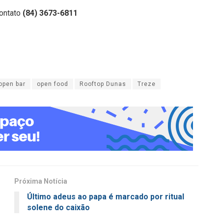
contato
(84) 3673-6811
open bar
open food
Rooftop Dunas
Treze
Próxima Notícia
Último adeus ao papa é marcado por ritual
solene do caixão