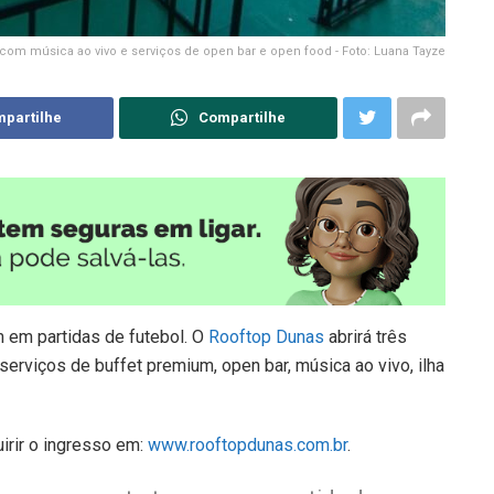
 com música ao vivo e serviços de open bar e open food - Foto: Luana Tayze
partilhe
Compartilhe
 em partidas de futebol. O
Rooftop Dunas
abrirá três
 serviços de buffet premium, open bar, música ao vivo, ilha
irir o ingresso em:
www.rooftopdunas.com.br
.