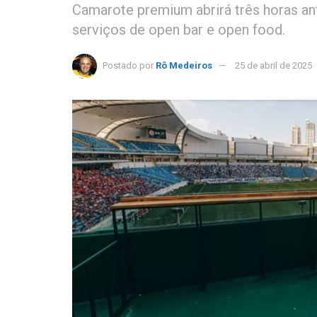
Camarote premium abrirá três horas an
serviços de open bar e open food.
Postado por
Rô Medeiros
25 de abril de 2025