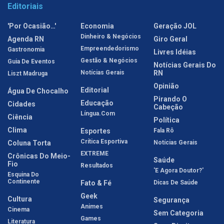
Editoriais
'Por Ocasião…'
Economia
Geração JOL
Dinheiro & Negócios
Agenda RN
Giro Geral
Empreendedorismo
Gastronomia
Livres Idéias
Gestão & Negócios
Guia De Eventos
Notícias Gerais Do
Notícias Gerais
RN
Liszt Madruga
Opinião
Editorial
Água De Chocalho
Pirando O
Educação
Cidades
Cabeção
Língua.com
Ciência
Política
Clima
Esportes
Fala Rô
Crítica Esportiva
Coluna Torta
Notícias Gerais
EXTREME
Crônicas Do Meio-
Saúde
Fio
Resultados
'E Agora Doutor?'
Esquina Do
Continente
Fato & Fé
Dicas De Saúde
Geek
Cultura
Segurança
Animes
Cinema
Sem Categoria
Games
Literatura