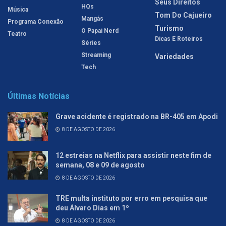
Seus Direitos
HQs
Música
Tom Do Cajueiro
Mangás
Programa Conexão
Turismo
O Papai Nerd
Teatro
Dicas E Roteiros
Séries
Streaming
Variedades
Tech
Últimas Notícias
Grave acidente é registrado na BR-405 em Apodi
8 DE AGOSTO DE 2026
12 estreias na Netflix para assistir neste fim de
semana, 08 e 09 de agosto
8 DE AGOSTO DE 2026
TRE multa instituto por erro em pesquisa que
deu Álvaro Dias em 1º
8 DE AGOSTO DE 2026