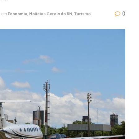
0
em
Economia
,
Notícias Gerais do RN
,
Turismo