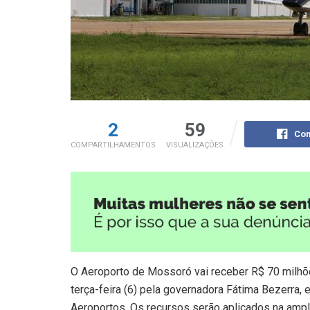
2
59
Com
COMPARTILHAMENTOS
VISUALIZAÇÕES
O Aeroporto de Mossoró vai receber R$ 70 milhõe
terça-feira (6) pela governadora Fátima Bezerra, 
Aeroportos. Os recursos serão aplicados na ampl